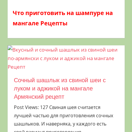
пришедшее к нам из стран Западной и
Центральной Азии. На тюркском это
Что приготовить на шампуре на
звучало как
шишлик
(şışlıq), от слова
шиш
мангале Рецепты
— вертел. А название шампур пришло к
нам через армянский или грузинский
языки от сирийского šаррūδā — пика.
Шампур
— это тонкий металлический или
обтесанный деревянный стержень,
инструмент для приготовления мяса, рыбы
или овощей на открытом огне (мангале
Сочный шашлык из свиной шеи с
или костре) и служит для приготовления
луком и аджикой на мангале
шашлыка. Рецепты приготовления на
Армянский рецепт
шампурах на мангале самые
Post Views: 127 Свиная шея считается
разнообразные и не требуют особой
лучшей частью для приготовления сочных
подготовки. На сайте
Picnic food
шашлыков. И наверняка, у каждого есть
подробно расскажем, что приготовить на