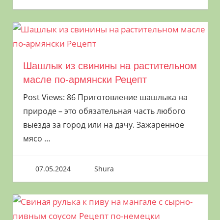
Исторически сложилось так, что шашлык
готовится из мелко нарезанных кусочков
баранины. И считается, что вкусный
шашлык готовят в Средней Азии или на
Шашлык из свинины на растительном
Кавказе. Рецепты вкусного шашлыка на
масле по-армянски Рецепт
шампурах на мангале – визитная карточка
кулинара. Рецепты шашлыков у разных
Post Views: 86 Приготовление шашлыка на
природе – это обязательная часть любого
народов свои. Отличаются они способом
выезда за город или на дачу. Зажаренное
маринования и приготовления. Секреты
мясо
…
рецептов маринада и приготовления мяса
передаются поколениями. А что
приготовить на шампурах на мангале
07.05.2024
Shura
кроме баранины. В русском языке слово
шашлык распространилось на рецепты на
шампурах на мангале из свинины, птицы,