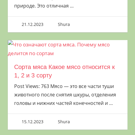
window.yaContextCb.push(()=>{
природе. Это отличная
…
Ya.Context.AdvManager.render({ renderTo:
"yandex_rtb_R-A-8003868-15", blockId: "R-A-
21.12.2023
Shura
8003868-15" }) })
Как правильно жарить
шашлык на шампурах
Сорта мяса Какое мясо относится к
1, 2 и 3 сорту
Как правильно жарить шашлык
Post Views: 763 Мясо — это все части туши
Особое внимание надо уделить материалу
животного после снятия шкуры, отделения
и размеру шампуров. Нержавеющая сталь
головы и нижних частей конечностей и
…
— это один из долговечных и самых
подходящих материалов для шампуров.
15.12.2023
Shura
По длине — работает принцип «лучше