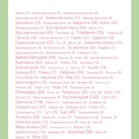
Азиатская кухня
(9)
Американская кухня
(8)
Аджика
(5)
Армянская кухня
(21)
Арабская кухня
(8)
Африканская кухня
(3)
Баранина
(58)
Баклажаны
(24)
Бекон
(30)
Балканская кухня
(4)
Болгарский перец
(54)
Вино
(12)
Белорусская кухня
(2)
Вкусная вырезка
(40)
Говядина
(74)
Глинтвейн
(2)
Горбуша
(3)
Горчица
(26)
Грибы
(22)
Грудинка
(24)
Греческая кухня
(7)
Грузинская кухня
(33)
Домашняя колбаса
(25)
Дичь
(6)
Гусь
(2)
Из майонеза
(30)
Из йогурта
(9)
Еврейская кухня
(5)
Индейка
(7)
Кабачки
(13)
Итальянская кухня
(4)
Ирландская кухня
(2)
Кавказская кухня
(94)
Карп
(8)
Карпатская кухня
(4)
Капуста
(3)
Картофель
(64)
К мясу
(32)
Корейка
(10)
Кефир
(2)
К рыбе
(18)
Красная рыба
(15)
Крупа
(7)
Крольчатина
(1)
Курица
(67)
Лайфхаки
(56)
Лаваш
(17)
Лосось
(8)
Лимонад
(3)
Маринад
(25)
Мед
(23)
Люля-Кебаб
(9)
Мексиканская кухня
(3)
Морепродукты
(15)
Нутрия
(9)
Немецкая кухня
(3)
Оленина
(1)
Печень
(9)
Пиво
(10)
Плов
(14)
Польская кухня
(3)
Помидоры
(83)
Ребрышки
(45)
Рис
(9)
Рулет
(14)
Пунш
(3)
Русская кухня
(142)
Сало
(21)
Рулька
(7)
Румынская кухня
(2)
Свинина
(118)
Семга
(7)
Сербская кухня
(3)
Скумбрия
(2)
Соевый соус
(47)
Специи
(21)
Стейк
(17)
Сосиски
(3)
Сыр
(40)
Субпродукты
(10)
Суп
(16)
Татарская кухня
(3)
Телятина
(50)
Треска
(4)
Тунец
(7)
Турецкая кухня
(3)
Тушенка
(3)
Узбекская кухня
(15)
Украинская кухня
(5)
Утка
(4)
Уха
(3)
Фарш из мяса
(36)
Форель
(8)
Финская кухня
(1)
Шашлык
(99)
Шампиньоны
(19)
Шаурма
(8)
Шея
(9)
Яйца
(32)
Шулюм
(4)