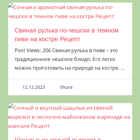
длиннее, чем короче». Они должны быть
чистыми. Мясо должно быть небольшими
кусочками и нанизано равномерно.
Шашлыки на шампуре выкладываются как
Свиная рулька по-чешски в темном
можно плотнее друг к другу. Шампура
пиве на костре Рецепт
укладываются его в заготовленные на
Post Views: 206 Свиная рулька в пиве – это
мангале стыки. Плотный слой из шампуров
традиционное чешское блюдо. Его легко
не даст уйти жару от углей.
можно приготовить на природе на костре.
…
window.yaContextCb.push(()=>{
12.12.2023
Shura
Ya.Context.AdvManager.render({ renderTo:
"yandex_rtb_R-A-8003868-6", blockId: "R-A-
8003868-6" }) })