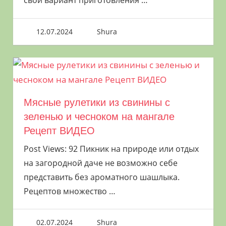
свой вариант приготовления
…
шампурах на мангале и как лучше жарить
шашлык на решетке или на шампурах. А
12.07.2024
Shura
самое главное — как правильно жарить
шашлык на шампурах!
window.yaContextCb.push(() => {
Ya.Context.AdvManager.render({ "blockId":
Мясные рулетики из свинины с
"R-A-8003868-5", "renderTo": "yandex_rtb_R-
зеленью и чесноком на мангале
A-8003868-5" }) })
Рецепт ВИДЕО
Что приготовить на
Post Views: 92 Пикник на природе или отдых
на загородной даче не возможно себе
шампурах на мангале
представить без ароматного шашлыка.
Рецептов множество
…
Шампура
02.07.2024
Shura