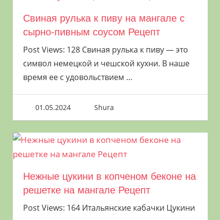
рыбы, овощей, грибов, приготовленные
Свиная рулька к пиву на мангале с
тем же способом.
сырно-пивным соусом Рецепт
Как лучше жарить шашлык
Post Views: 128 Свиная рулька к пиву — это
на решетке или на
символ немецкой и чешской кухни. В наше
шампурах
время ее с удовольствием
…
01.05.2024
Shura
Нежные цукини в копченом беконе на
решетке на мангале Рецепт
Post Views: 164 Итальянские кабачки Цукини
Как лучше жарить шашлык