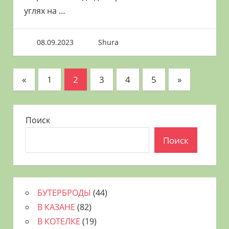
углях на
…
08.09.2023
Shura
Пагинация
Предыдущие
Следующие
«
1
2
3
4
5
»
записи
записи
записей
Поиск
Поиск
БУТЕРБРОДЫ
(44)
В КАЗАНЕ
(82)
В КОТЕЛКЕ
(19)