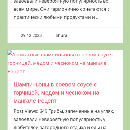
завоевали невероятную популярность во
Готовить продукты на мангале на природе
всем мире. Они гармонично сочетаются с
— одно удовольствие. Свежий воздух,
практически любыми продуктами и
…
природа и хорошая компания требуют
особо трепетного отношения к
29.12.2023
Shura
приготовлению еды на огне. Поэтому
закономерно возникает вопрос — как
лучше жарить шашлык на решетке или на
шампурах. На этот вопрос нет
однозначного ответа. Все зависит от
формы нарезки и веса продукта. На
Шампиньоны в соевом соусе с
решетке можно готовить крупные куски, а
горчицей, медом и чесноком на
на шампуре же обычно запекают мелкие.
мангале Рецепт
Овощи получаются одинаково вкусными
Post Views: 649 Грибы, запеченные на углях,
как на шампуре, так и на решетке.
завоевали невероятную популярность у
любителей загородного отдыха и еды на