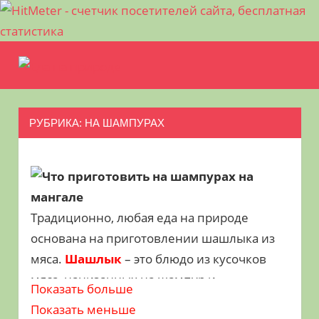
Перейти
Еда
к
МЕНЮ
Рецепты
содержимому
на
для
пикника.
РУБРИКА:
НА ШАМПУРАХ
природе
Что
приготовить
на
природе
кроме
шашлыка
Традиционно, любая еда на природе
основана на приготовлении шашлыка из
мяса.
Шашлык
– это блюдо из кусочков
мяса, нанизанных на шампур и
Показать больше
запечённое на древесном угле на мангале,
Показать меньше