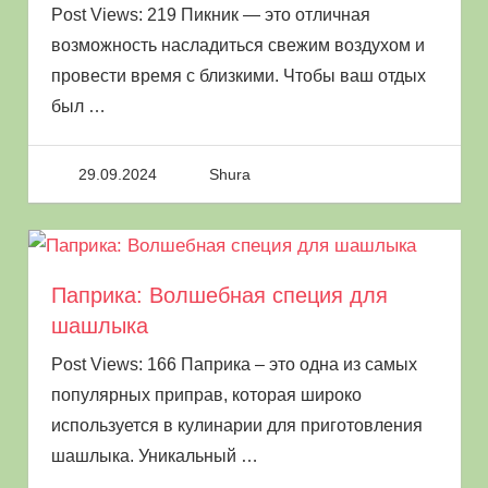
Как правило, плоды запекают после
Post Views: 219 Пикник — это отличная
приготовления мясных или рыбных блюд на
возможность насладиться свежим воздухом и
мангале, когда жар несильный, а угли уже
провести время с близкими. Чтобы ваш отдых
едва тлеют. Овощ на костре можно запекать
был
…
в целом виде и в последствии очистить их и
нарезать. Или нанизать их на шампур,
29.09.2024
Shura
предварительно порезав на небольшие
порционные кусочки. После приготовления,
овощи на углях на решетке можно полить
Паприка: Волшебная специя для
ароматной заправкой или соусом после
шашлыка
приготовления.
Post Views: 166 Паприка – это одна из самых
Польза и вред
популярных приправ, которая широко
приготовленных на огне
используется в кулинарии для приготовления
овощей
шашлыка. Уникальный
…