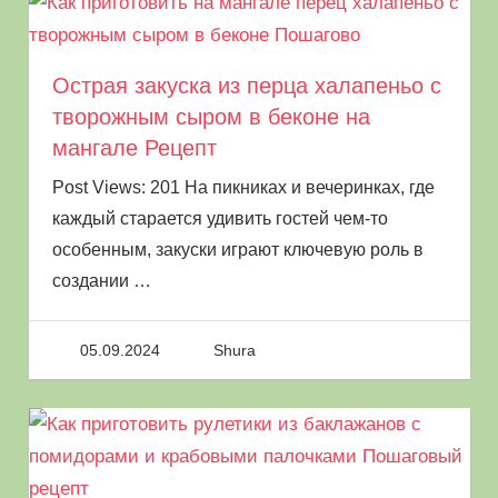
полезные свойства.
window.yaContextCb.push(()=>{
Острая закуска из перца халапеньо с
Ya.Context.AdvManager.render({ renderTo:
творожным сыром в беконе на
"yandex_rtb_R-A-8003868-6", blockId: "R-A-
мангале Рецепт
8003868-6" }) })
Post Views: 201 На пикниках и вечеринках, где
каждый старается удивить гостей чем-то
особенным, закуски играют ключевую роль в
создании
…
05.09.2024
Shura