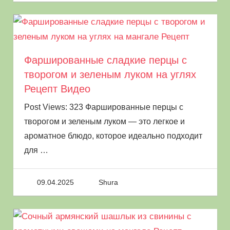
Фаршированные сладкие перцы с
творогом и зеленым луком на углях
Рецепт Видео
Картофель на шампурах
Post Views: 323 Фаршированные перцы с
творогом и зеленым луком — это легкое и
Овощи
— это кулинарный термин,
ароматное блюдо, которое идеально подходит
обозначающий съедобную часть некоторых
для
…
растений, а также всякую твёрдую
растительную пищу, за исключением
фруктов, круп и орехов. Они неотъемлемая
09.04.2025
Shura
часть питания человека. В овощах
содержатся важные для здоровья витамины,
углеводы и прочие полезные вещества.