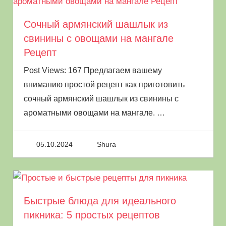
Летом они составляют основу многих диет, а
Сочный армянский шашлык из
зимой укрепляют организм и поставляют в
свинины с овощами на мангале
него необходимые для нормального
Рецепт
функционирования элементы.
Post Views: 167 Предлагаем вашему
window.yaContextCb.push(()=>{
вниманию простой рецепт как приготовить
Ya.Context.AdvManager.render({ renderTo:
сочный армянский шашлык из свинины с
"yandex_rtb_R-A-8003868-4", blockId: "R-A-
ароматными овощами на мангале.
…
8003868-4" }) })
05.10.2024
Shura
Как приготовить овощи на
костре
Быстрые блюда для идеального
Ассорти из овощей
пикника: 5 простых рецептов