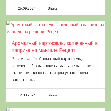
Приготовление овощей на огне или на углях
25.09.2024
Shura
на мангале, сохраняет все питательные
микроэлементы и вещества за счет
непродолжительного температурного
воздействия. Особенно полезны блюда из
Ароматный картофель, запеченный в
овощей тем, соблюдает диету или следит за
паприке на мангале Рецепт
фигурой. Такая еда будет полезна всем.
Post Views: 94 Ароматный картофель,
Овощи на углях на решетке будут
запеченный в паприке на мангале на решетке ,
полезными, если их готовить без
станет не только настоящим украшением
использования мясного жира, так как он
вашего стола,
…
провоцирует появление канцерогенов. А так
же, необходимо готовить свежие плоды, а не
12.09.2024
Shura
замороженные и с минимумом специй и
приправ. В таком варианте сохранятся все