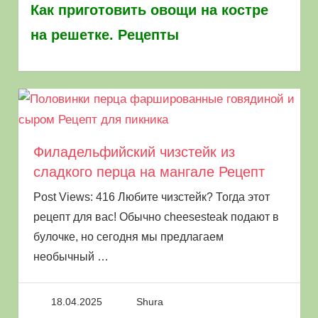
мангале на углях отличная альтернатива
Как приготовить овощи на костре
шашлыку или. Эта рубрика сайта
Picnic food
на решетке. Рецепты
посвящена вопросам как приготовить овощи
на костре, на решетке на мангале
window.yaContextCb.push(() => {
Ya.Context.AdvManager.render({ "blockId": "R-
A-8003868-5", "renderTo": "yandex_rtb_R-A-
Филадельфийский чизстейк из
8003868-5" }) })
сладкого перца на мангале Рецепт
Post Views: 416 Любите чизстейк? Тогда этот
Овощи на костре. Что это
рецепт для вас! Обычно cheesesteak подают в
такое
булочке, но сегодня мы предлагаем
необычный
…
18.04.2025
Shura