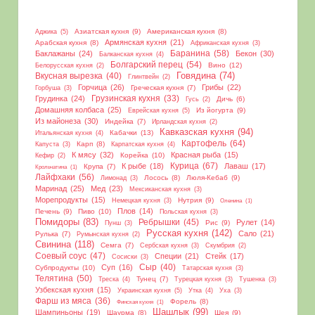
Азиатская кухня
(9)
Американская кухня
(8)
Аджика
(5)
Армянская кухня
(21)
Арабская кухня
(8)
Африканская кухня
(3)
Баранина
(58)
Баклажаны
(24)
Бекон
(30)
Балканская кухня
(4)
Болгарский перец
(54)
Вино
(12)
Белорусская кухня
(2)
Вкусная вырезка
(40)
Говядина
(74)
Глинтвейн
(2)
Горчица
(26)
Грибы
(22)
Греческая кухня
(7)
Горбуша
(3)
Грудинка
(24)
Грузинская кухня
(33)
Дичь
(6)
Гусь
(2)
Домашняя колбаса
(25)
Из йогурта
(9)
Еврейская кухня
(5)
Из майонеза
(30)
Индейка
(7)
Ирландская кухня
(2)
Кавказская кухня
(94)
Кабачки
(13)
Итальянская кухня
(4)
Картофель
(64)
Карп
(8)
Капуста
(3)
Карпатская кухня
(4)
К мясу
(32)
Красная рыба
(15)
Корейка
(10)
Кефир
(2)
Курица
(67)
К рыбе
(18)
Лаваш
(17)
Крупа
(7)
Крольчатина
(1)
Лайфхаки
(56)
Лосось
(8)
Люля-Кебаб
(9)
Лимонад
(3)
Маринад
(25)
Мед
(23)
Мексиканская кухня
(3)
Морепродукты
(15)
Нутрия
(9)
Немецкая кухня
(3)
Оленина
(1)
Плов
(14)
Печень
(9)
Пиво
(10)
Польская кухня
(3)
Помидоры
(83)
Ребрышки
(45)
Рулет
(14)
Рис
(9)
Пунш
(3)
Русская кухня
(142)
Сало
(21)
Рулька
(7)
Румынская кухня
(2)
Свинина
(118)
Семга
(7)
Сербская кухня
(3)
Скумбрия
(2)
Соевый соус
(47)
Специи
(21)
Стейк
(17)
Сосиски
(3)
Сыр
(40)
Суп
(16)
Субпродукты
(10)
Татарская кухня
(3)
Телятина
(50)
Тунец
(7)
Треска
(4)
Турецкая кухня
(3)
Тушенка
(3)
Узбекская кухня
(15)
Украинская кухня
(5)
Утка
(4)
Уха
(3)
Фарш из мяса
(36)
Форель
(8)
Финская кухня
(1)
Шашлык
(99)
Шампиньоны
(19)
Шаурма
(8)
Шея
(9)