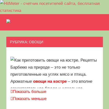
Перейти
Еда
к
МЕНЮ
Рецепты
содержимому
на
для
пикника.
РУБРИКА:
ОВОЩИ
природе
Что
приготовить
на
природе
кроме
Барбекю на природе – это не только
шашлыка
приготовленные на углях мясо и птица.
Ароматные
овощи на костре
– это вполне
самостоятельное блюдо и идеальное
Показать больше
дополнение в качестве гарнира к другим
Показать меньше
угощениям на природе. Запечённые овощи на