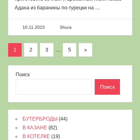
Адана из баранины по-турецки на
…
10.11.2023
Shura
Пагинация
Следующие
1
2
3
…
5
»
записи
записей
Поиск
Поиск
БУТЕРБРОДЫ
(44)
В КАЗАНЕ
(82)
В КОТЕЛКЕ
(19)