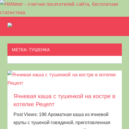
Перейти
Еда
к
МЕНЮ
Рецепты
содержимому
на
для
пикника.
МЕТКА:
ТУШЕНКА
природе
Что
приготовить
на
природе
кроме
шашлыка
Ячневая каша с тушенкой на костре в
котелке Рецепт
Post Views: 196 Ароматная каша из ячневой
крупы с тушеной говядиной, приготовленная