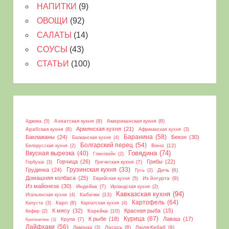
НАПИТКИ
(9)
ОВОЩИ
(92)
САЛАТЫ
(14)
СОУСЫ
(43)
СТАТЬИ
(100)
Азиатская кухня
(9)
Американская кухня
(8)
Аджика
(5)
Армянская кухня
(21)
Арабская кухня
(8)
Африканская кухня
(3)
Баранина
(58)
Баклажаны
(24)
Бекон
(30)
Балканская кухня
(4)
Болгарский перец
(54)
Вино
(12)
Белорусская кухня
(2)
Вкусная вырезка
(40)
Говядина
(74)
Глинтвейн
(2)
Горчица
(26)
Грибы
(22)
Греческая кухня
(7)
Горбуша
(3)
Грудинка
(24)
Грузинская кухня
(33)
Дичь
(6)
Гусь
(2)
Домашняя колбаса
(25)
Из йогурта
(9)
Еврейская кухня
(5)
Из майонеза
(30)
Индейка
(7)
Ирландская кухня
(2)
Кавказская кухня
(94)
Кабачки
(13)
Итальянская кухня
(4)
Картофель
(64)
Карп
(8)
Капуста
(3)
Карпатская кухня
(4)
К мясу
(32)
Красная рыба
(15)
Корейка
(10)
Кефир
(2)
Курица
(67)
К рыбе
(18)
Лаваш
(17)
Крупа
(7)
Крольчатина
(1)
Лайфхаки
(56)
Лосось
(8)
Люля-Кебаб
(9)
Лимонад
(3)