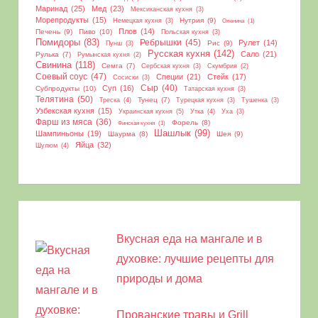
Маринад
(25)
Мед
(23)
Мексиканская кухня
(3)
Морепродукты
(15)
Нутрия
(9)
Немецкая кухня
(3)
Оленина
(1)
Плов
(14)
Печень
(9)
Пиво
(10)
Польская кухня
(3)
Помидоры
(83)
Ребрышки
(45)
Рулет
(14)
Рис
(9)
Пунш
(3)
Русская кухня
(142)
Сало
(21)
Рулька
(7)
Румынская кухня
(2)
Свинина
(118)
Семга
(7)
Сербская кухня
(3)
Скумбрия
(2)
Соевый соус
(47)
Специи
(21)
Стейк
(17)
Сосиски
(3)
Сыр
(40)
Суп
(16)
Субпродукты
(10)
Татарская кухня
(3)
Телятина
(50)
Тунец
(7)
Треска
(4)
Турецкая кухня
(3)
Тушенка
(3)
Узбекская кухня
(15)
Украинская кухня
(5)
Утка
(4)
Уха
(3)
Фарш из мяса
(36)
Форель
(8)
Финская кухня
(1)
Шашлык
(99)
Шампиньоны
(19)
Шаурма
(8)
Шея
(9)
Яйца
(32)
Шулюм
(4)
Вкусная еда на мангале и в
духовке: лучшие рецепты для
природы и дома
Прованские травы и Grill