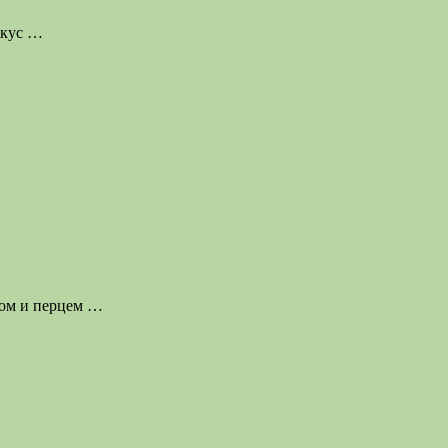
вкус
…
ком и перцем
…