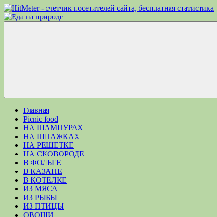
Перейти
к
Еда
Рецепты
содержимому
на
для
природе
пикника.
Что
приготовить
на
природе
кроме
Меню
шашлыка
Главная
Picnic food
НА ШАМПУРАХ
НА ШПАЖКАХ
НА РЕШЕТКЕ
НА СКОВОРОДЕ
В ФОЛЬГЕ
В КАЗАНЕ
В КОТЕЛКЕ
ИЗ МЯСА
ИЗ РЫБЫ
ИЗ ПТИЦЫ
ОВОЩИ