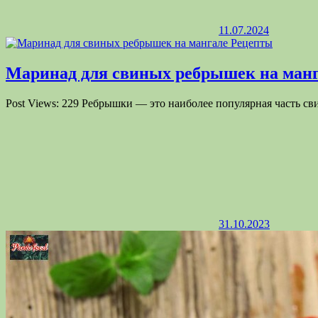
11.07.2024
Кроме еды, из вин готовят отличные напитки. На природе 
рецепты помогут подобрать любые напитки из виноградног
Маринад для свиных ребрышек на ман
Post Views: 229 Ребрышки — это наиболее популярная часть с
31.10.2023