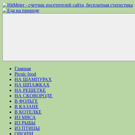
Перейти
к
Еда
Рецепты
содержимому
на
для
природе
пикника.
Что
приготовить
на
природе
кроме
Меню
шашлыка
Главная
Picnic food
НА ШАМПУРАХ
НА ШПАЖКАХ
НА РЕШЕТКЕ
НА СКОВОРОДЕ
В ФОЛЬГЕ
В КАЗАНЕ
В КОТЕЛКЕ
ИЗ МЯСА
ИЗ РЫБЫ
ИЗ ПТИЦЫ
ОВОЩИ