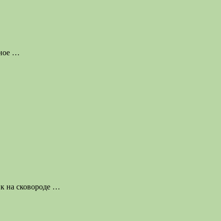
чное
…
йк на сковороде
…