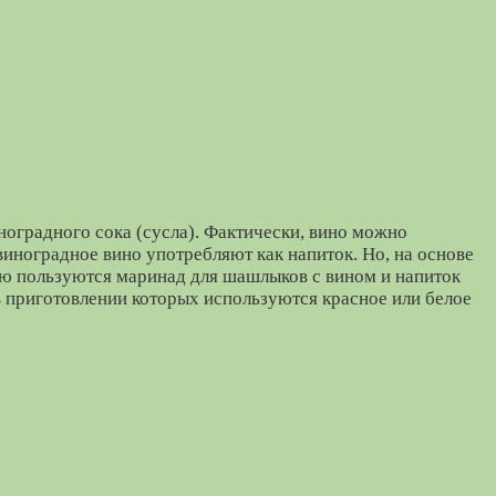
ноградного сока (сусла). Фактически, вино можно
виноградное вино употребляют как напиток. Но, на основе
ью пользуются маринад для шашлыков с вином и напиток
в приготовлении которых используются красное или белое
 мясо, рыбу или овощи различными чарующими ароматами.
 сортов вин можно достичь интересных вкусовых
а, из которого он приготовлен, добавляет блюду фруктовые