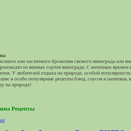
 полного или частичного брожения свежего винограда или ви
производят из винных сортов винограда. С античных времен 
иток. У любителей отдыха на природе, особой популярност
шие и особо популярные рецепты блюд, соусов и напитков, 
ду на природе!
 вина Рецепты для пикника
вина Рецепты
и ароматами любое блюдо. Винный букет отлично насыщает
яса и натуральную кислинку капусты. С помощью различных
дин набор специй. А маринад на вине, в зависимости от сорт