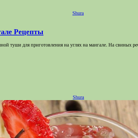
Shura
можно приготовить напиток из вина и фруктов или горячий 
о вина на любой вкус!
гале Рецепты
виной туши для приготовления на углях на мангале. На свиных 
Shura