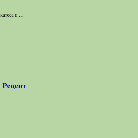
икатеса и
…
любого мяса, делая его сочнее и нежнее. Любой маринад с
!
ика и порадуйте друзей и родных невероятно вкусными
е Рецепт
пким.
…
тами и птицей.