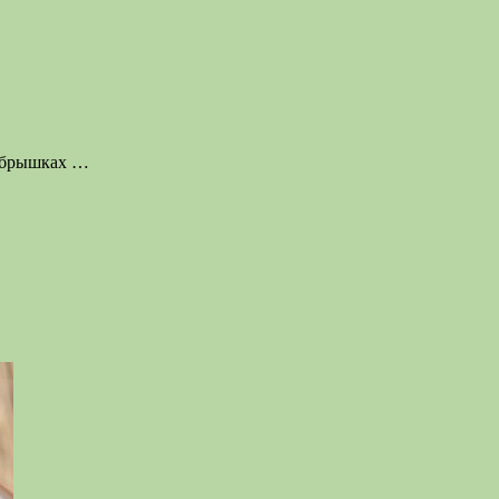
согревающий напиток на винной основе с пряностями. Наши
ребрышках
…