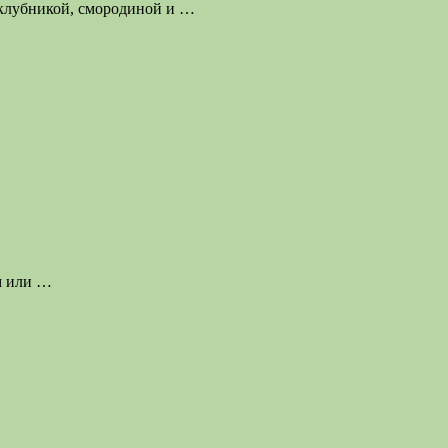
 клубникой, смородиной и
…
м или
…