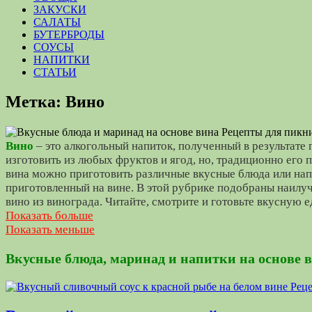
ЗАКУСКИ
САЛАТЫ
БУТЕРБРОДЫ
СОУСЫ
НАПИТКИ
СТАТЬИ
Метка:
Вино
Вино
– это алкогольный напиток, полученный в результате
изготовить из любых фруктов и ягод, но, традиционно его 
вина можно приготовить различные вкусные блюда или нап
приготовленный на вине. В этой рубрике подобраны наилуч
вино из винограда. Читайте, смотрите и готовьте вкусную е
Показать больше
Показать меньше
Вкусные блюда и маринад на основе
Вкусные блюда, маринад и напитки на основе 
Виноградное вино отлично дополняет вкусовыми нотками 
Оно меняет структуру продукта, подчёркивает нежность м
сочетаний и ароматов. С такой задачей не справляется ни о
или ягодные оттенки.