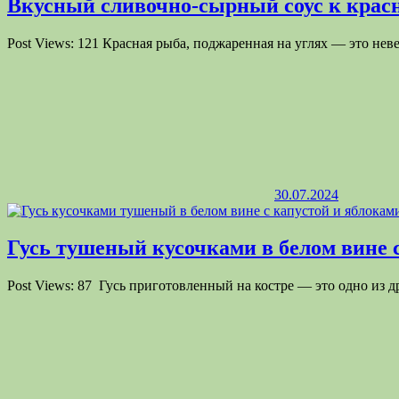
Вкусный сливочно-сырный соус к крас
Post Views: 121 Красная рыба, поджаренная на углях — это не
На пикниках особой популярностью пользуются шашлыки. М
вином, при мариновании, убивает болезнетворные бактерии
В этой рубрике вы подберете по своему вкусу отличные р
блюдами!
Как правильно сочетать вино и различные блю
30.07.2024
Вина сочетаются фактически с любыми блюдами. Главное в
Гусь тушеный кусочками в белом вине с
Красные вина отлично сочетаются с мясом. Причем ч
Белые — отлично подходят к рыбе и морепродуктам, а
Post Views: 87 Гусь приготовленный на костре — это одно из 
Белые и розовые вина хорошо сочетаются с блюдами и
Сухие белые вина добавляются в сливочные и сырные
Ароматные сладкие — прекрасно сочетаются с фрукт
Как приготовить прохладительный или горячи