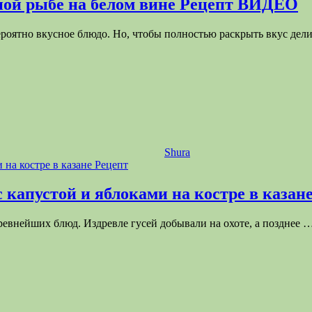
ной рыбе на белом вине Рецепт ВИДЕО
вероятно вкусное блюдо. Но, чтобы полностью раскрыть вкус дел
аринад для шашлыка на вине отлично размягчает текстуру 
, которые могут содержаться в мясе. Это доказано учеными
ецепты блюд и маринадов с вином. Разнообразьте меню пикн
да
Shura
ыполнять некоторые правила:
 капустой и яблоками на костре в казан
ем жирнее мясо, тем вино должно быть более крепким и тер
 также к блюдам из белого мяса птицы.
древнейших блюд. Издревле гусей добывали на охоте, а позднее
з яиц.
 соусы, которые прекрасно сочетаются с рыбой, морепродук
овыми и сливочными десертами.
й напиток на вине Рецепты для пикника