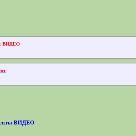
пт ВИДЕО
епт
ецепты ВИДЕО