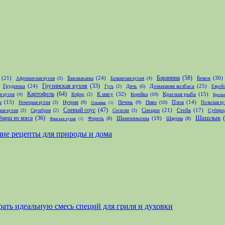
Баранина
(58)
(21)
Баклажаны
(24)
Бекон
(30)
Африканская кухня
(3)
Балканская кухня
(4)
Грудинка
(24)
Грузинская кухня
(33)
Домашняя колбаса
(25)
Дичь
(6)
Гусь
(2)
Еврейс
Картофель
(64)
К мясу
(32)
Корейка
(10)
Красная рыба
(15)
я кухня
(4)
Кефир
(2)
Крольч
ы
(15)
Нутрия
(9)
Печень
(9)
Пиво
(10)
Плов
(14)
Немецкая кухня
(3)
Польская ку
Оленина
(1)
Соевый соус
(47)
Специи
(21)
Стейк
(17)
Субпро
кая кухня
(3)
Скумбрия
(2)
Сосиски
(3)
Шашлык
Фарш из мяса
(36)
Шампиньоны
(19)
Форель
(8)
Шаурма
(8)
Финская кухня
(1)
чшие рецепты для природы и дома
брать идеальную смесь специй для гриля и духовки