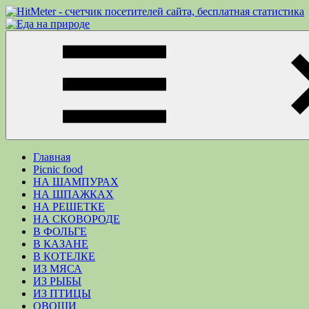
Перейти
к
Еда
Рецепты
содержимому
на
для
природе
пикника.
Что
приготовить
на
природе
кроме
Меню
шашлыка
Главная
Picnic food
НА ШАМПУРАХ
НА ШПАЖКАХ
НА РЕШЕТКЕ
НА СКОВОРОДЕ
В ФОЛЬГЕ
В КАЗАНЕ
В КОТЕЛКЕ
ИЗ МЯСА
ИЗ РЫБЫ
ИЗ ПТИЦЫ
ОВОЩИ