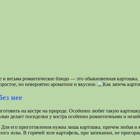
е и весьма романтическое блюдо — это обыкновенная картошка, пе
 простое, но невероятно ароматное и вкусное.
без нее
готовить на костре на природе. Особенно любят такую картошку
олью делает посиделки у костра особенно романтичными и неза
! Для его приготовления нужна лишь картошка, причем любая и к
ого золы. В горячей золе картофель, при запекании, не пригора