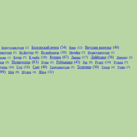
Болгарский перец
(54)
Вкусная вырезка
(40)
Вино
(12)
Белорусская кухня
(2)
Из майонеза
(30)
Из йогурта
(9)
Индейка
(7)
кая кухня
(5)
Ирландская кухня
(2)
Курица
(67)
Лайфхаки
(56)
К рыбе
(18)
Лаваш
(17)
Крупа
(7)
Лимонад
(3)
атина
(1)
Помидоры
(83)
Ребрышки
(45)
Рис
(9)
Рулет
(14)
Рулька
(7)
хня
(3)
Пунш
(3)
Телятина
(50)
Сыр
(40)
дукты
(10)
Суп
(16)
Тунец
(7)
Татарская кухня
(3)
Треска
(4)
(99)
Яйца
(32)
Шея
(9)
Шулюм
(4)