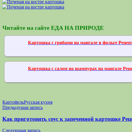
Читайте на сайте ЕДА НА ПРИРОДЕ
Картошка с грибами на мангале в фольге Реце
Картошка с салом на шампурах на мангале Рец
Картофель
Русская кухня
Навигация
Предыдущая запись
по
Как приготовить соус к запеченной картошке Р
записям
Следующая запись