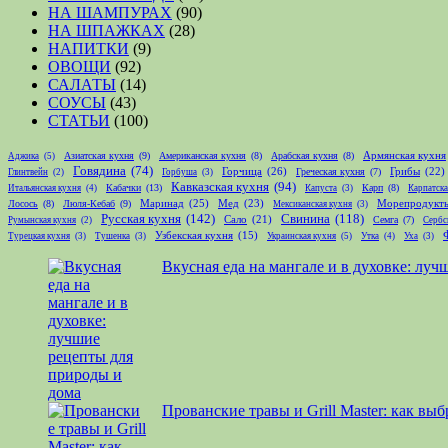
НА ШАМПУРАХ
(90)
НА ШПАЖКАХ
(28)
НАПИТКИ
(9)
ОВОЩИ
(92)
САЛАТЫ
(14)
СОУСЫ
(43)
СТАТЬИ
(100)
Армянская кухня
Азиатская кухня
(9)
Американская кухня
(8)
Арабская кухня
(8)
Аджика
(5)
Говядина
(74)
Горчица
(26)
Грибы
(22)
Греческая кухня
(7)
Глинтвейн
(2)
Горбуша
(3)
Кавказская кухня
(94)
Кабачки
(13)
Карп
(8)
Итальянская кухня
(4)
Капуста
(3)
Карпатска
Маринад
(25)
Мед
(23)
Лосось
(8)
Люля-Кебаб
(9)
Морепродукт
Мексиканская кухня
(3)
Русская кухня
(142)
Свинина
(118)
Сало
(21)
Семга
(7)
Румынская кухня
(2)
Сербс
Узбекская кухня
(15)
Турецкая кухня
(3)
Тушенка
(3)
Украинская кухня
(5)
Утка
(4)
Уха
(3)
Вкусная еда на мангале и в духовке: лу
Прованские травы и Grill Master: как вы