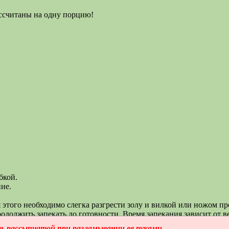
ссчитаны на одну порцию!
бкой.
ние.
 этого необходимо слегка разгрести золу и вилкой или ножом про
одолжить запекать до готовности. Время запекания зависит от в
ь рассыпчатой при разламывании ее руками