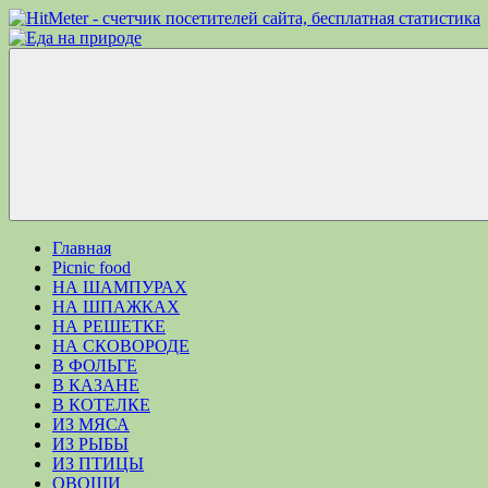
Перейти
к
Еда
Рецепты
содержимому
на
для
природе
пикника.
Что
приготовить
на
природе
кроме
Меню
шашлыка
Главная
Picnic food
НА ШАМПУРАХ
НА ШПАЖКАХ
НА РЕШЕТКЕ
НА СКОВОРОДЕ
В ФОЛЬГЕ
В КАЗАНЕ
В КОТЕЛКЕ
ИЗ МЯСА
ИЗ РЫБЫ
ИЗ ПТИЦЫ
ОВОЩИ