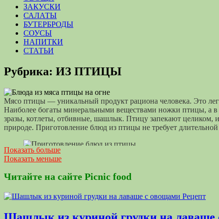
ЗАКУСКИ
САЛАТЫ
БУТЕРБРОДЫ
СОУСЫ
НАПИТКИ
СТАТЬИ
Рубрика:
ИЗ ПТИЦЫ
Мясо птицы — уникальный продукт рациона человека. Это легк
Наиболее богаты минеральными веществами ножки птицы, а в г
зразы, котлеты, отбивные, шашлык. Птицу запекают целиком, 
природе. Приготовление блюд из птицы не требует длительной
Показать больше
Приготовление блюд из птицы
Показать меньше
В чем польза блюда из мяса птицы на о
Читайте на сайте Picnic food
Мясо птиц — важная составляющая в питании человека. В нем
window.yaContextCb.push(() => { Ya.Context.AdvManager.render({
Шашлык из куриной грудки на лаваше 