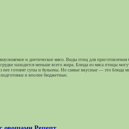
оусвояемое и диетическое мясо. Виды птиц для приготовления б
рудке находится меньше всего жира. Блюда из мяса птицы могут
из нее готовят супы и бульоны. Но самые вкусные — это блюда 
 подготовки и вполне бюджетные.
гне
 много ценных белков, витаминов, минералов и аминокислот.
 "blockId": "R-A-8003868-5", "renderTo": "yandex_rtb_R-A-8003868
с овощами Рецепт