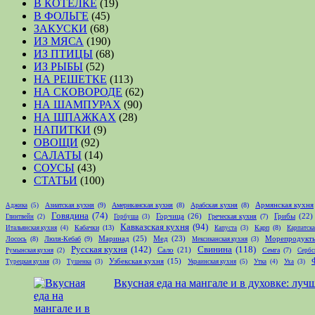
В КОТЕЛКЕ
(19)
В ФОЛЬГЕ
(45)
ЗАКУСКИ
(68)
ИЗ МЯСА
(190)
ИЗ ПТИЦЫ
(68)
ИЗ РЫБЫ
(52)
НА РЕШЕТКЕ
(113)
НА СКОВОРОДЕ
(62)
НА ШАМПУРАХ
(90)
НА ШПАЖКАХ
(28)
НАПИТКИ
(9)
ОВОЩИ
(92)
САЛАТЫ
(14)
СОУСЫ
(43)
СТАТЬИ
(100)
Армянская кухня
Азиатская кухня
(9)
Американская кухня
(8)
Арабская кухня
(8)
Аджика
(5)
Говядина
(74)
Горчица
(26)
Грибы
(22)
Греческая кухня
(7)
Глинтвейн
(2)
Горбуша
(3)
Кавказская кухня
(94)
Кабачки
(13)
Карп
(8)
Итальянская кухня
(4)
Капуста
(3)
Карпатска
Маринад
(25)
Мед
(23)
Лосось
(8)
Люля-Кебаб
(9)
Морепродукт
Мексиканская кухня
(3)
Русская кухня
(142)
Свинина
(118)
Сало
(21)
Семга
(7)
Румынская кухня
(2)
Сербс
Узбекская кухня
(15)
Турецкая кухня
(3)
Тушенка
(3)
Украинская кухня
(5)
Утка
(4)
Уха
(3)
Вкусная еда на мангале и в духовке: лу