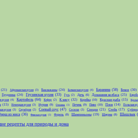
Баранина
(58)
(21)
Баклажаны
(24)
Бекон
(30)
Африканская кухня
(3)
Балканская кухня
(4)
Грудинка
(24)
Грузинская кухня
(33)
Домашняя колбаса
(25)
Дичь
(6)
Гусь
(2)
Еврейс
Картофель
(64)
К мясу
(32)
Корейка
(10)
Красная рыба
(15)
я кухня
(4)
Кефир
(2)
Крольч
ы
(15)
Нутрия
(9)
Печень
(9)
Пиво
(10)
Плов
(14)
Немецкая кухня
(3)
Польская ку
Оленина
(1)
Соевый соус
(47)
Специи
(21)
Стейк
(17)
Субпро
кая кухня
(3)
Скумбрия
(2)
Сосиски
(3)
Шашлык
Фарш из мяса
(36)
Шампиньоны
(19)
Форель
(8)
Шаурма
(8)
Финская кухня
(1)
чшие рецепты для природы и дома