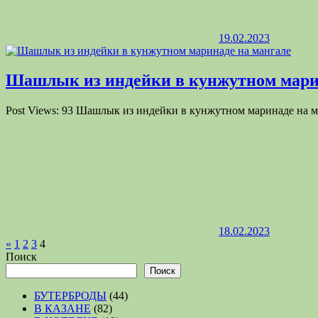
19.02.2023
Шашлык из индейки в кунжутном мари
Post Views: 93 Шашлык из индейки в кунжутном маринаде на м
18.02.2023
Пагинация
Предыдущие
«
1
2
3
4
записи
Поиск
записей
Поиск
БУТЕРБРОДЫ
(44)
В КАЗАНЕ
(82)