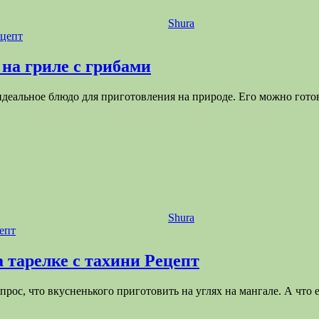
).
Shura
enderTo: "yandex_rtb_R-A-8003868-6", blockId: "R-A-8003868-6" }
сть и нежность. Этот продукт — превосходное сырье для приго
а гриле с грибами
с и деликатесным вкусом. Особенно радует окружающих пригото
деальное блюдо для приготовления на природе. Его можно гото
ество рецептов что приготовить из птицы на природе. В рубрик
домашней птицы и дичи лучше всего подходят для хорошей компа
рироду незабываемым.
Shura
 тарелке с тахини Рецепт
опрос, что вкусненького приготовить на углях на мангале. А что