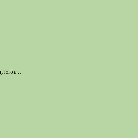
нутого в
…