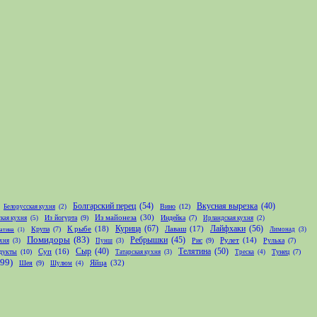
Болгарский перец
(54)
Вкусная вырезка
(40)
Вино
(12)
Белорусская кухня
(2)
Из майонеза
(30)
Из йогурта
(9)
Индейка
(7)
кая кухня
(5)
Ирландская кухня
(2)
Курица
(67)
Лайфхаки
(56)
К рыбе
(18)
Лаваш
(17)
Крупа
(7)
Лимонад
(3)
атина
(1)
Помидоры
(83)
Ребрышки
(45)
Рис
(9)
Рулет
(14)
Рулька
(7)
хня
(3)
Пунш
(3)
Телятина
(50)
Сыр
(40)
дукты
(10)
Суп
(16)
Тунец
(7)
Татарская кухня
(3)
Треска
(4)
(99)
Яйца
(32)
Шея
(9)
Шулюм
(4)