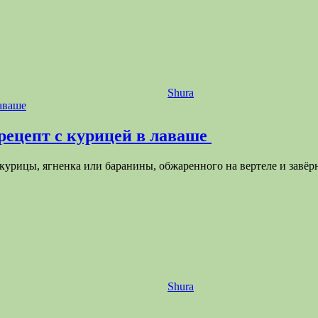
Shura
рецепт с курицей в лаваше
курицы, ягненка или баранины, обжаренного на вертеле и завёр
Shura