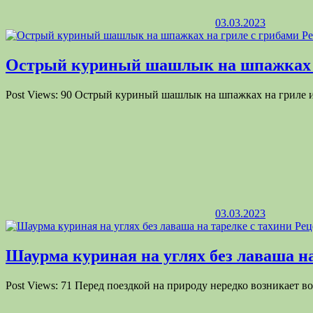
домашняя (
утка
,
гусь
,
курица
,
индейка
);
дичь
(фазан, куропатка, перепелка, вальдшнеп, дикая утка
03.03.2023
window.yaContextCb.push(()=>{ Ya.Context.AdvManager.render({ r
Мясо домашней птицы высоко ценится за отличный вкус, мягко
Острый куриный шашлык на шпажках н
холодных закусок, отличающихся не только хорошим, но подча
Post Views: 90 Острый куриный шашлык на шпажках на гриле и
Что приготовить из птицы на природе
Блюда из птицы и дичи самые разнообразные. Существует множ
мяса птицы на огне для приготовления на природе. Блюда из 
птицы порадуют детей, родных и друзей и сделают выезд на п
03.03.2023
Шаурма куриная на углях без лаваша на
Post Views: 71 Перед поездкой на природу нередко возникает в