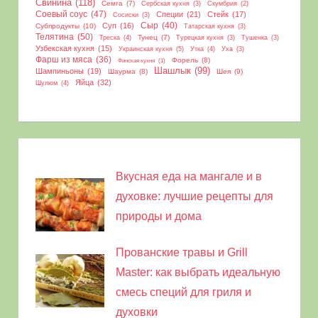
Свинина
(118)
Семга
(7)
Сербская кухня
(3)
Скумбрия
(2)
Соевый соус
(47)
Специи
(21)
Стейк
(17)
Сосиски
(3)
Сыр
(40)
Суп
(16)
Субпродукты
(10)
Татарская кухня
(3)
Телятина
(50)
Тунец
(7)
Треска
(4)
Турецкая кухня
(3)
Тушенка
(3)
Узбекская кухня
(15)
Украинская кухня
(5)
Утка
(4)
Уха
(3)
Фарш из мяса
(36)
Форель
(8)
Финская кухня
(1)
Шашлык
(99)
Шампиньоны
(19)
Шаурма
(8)
Шея
(9)
Яйца
(32)
Шулюм
(4)
Вкусная еда на мангале и в
духовке: лучшие рецепты для
природы и дома
Прованские травы и Grill
Master: как выбрать идеальную
смесь специй для гриля и
духовки