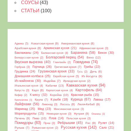
СОУСЫ
(43)
СТАТЬИ
(100)
Азиатская кухня
(9)
Американская кухня
(8)
Аджика
(5)
Армянская кухня
(21)
Арабская кухня
(8)
Африканская кухня
(3)
Баранина
(58)
Баклажаны
(24)
Бекон
(30)
Балканская кухня
(4)
Болгарский перец
(54)
Вино
(12)
Белорусская кухня
(2)
Вкусная вырезка
(40)
Говядина
(74)
Глинтвейн
(2)
Горчица
(26)
Грибы
(22)
Греческая кухня
(7)
Горбуша
(3)
Грудинка
(24)
Грузинская кухня
(33)
Дичь
(6)
Гусь
(2)
Домашняя колбаса
(25)
Из йогурта
(9)
Еврейская кухня
(5)
Из майонеза
(30)
Индейка
(7)
Ирландская кухня
(2)
Кавказская кухня
(94)
Кабачки
(13)
Итальянская кухня
(4)
Картофель
(64)
Карп
(8)
Капуста
(3)
Карпатская кухня
(4)
К мясу
(32)
Красная рыба
(15)
Корейка
(10)
Кефир
(2)
Курица
(67)
К рыбе
(18)
Лаваш
(17)
Крупа
(7)
Крольчатина
(1)
Лайфхаки
(56)
Лосось
(8)
Люля-Кебаб
(9)
Лимонад
(3)
Маринад
(25)
Мед
(23)
Мексиканская кухня
(3)
Морепродукты
(15)
Нутрия
(9)
Немецкая кухня
(3)
Оленина
(1)
Плов
(14)
Печень
(9)
Пиво
(10)
Польская кухня
(3)
Помидоры
(83)
Ребрышки
(45)
Рулет
(14)
Рис
(9)
Пунш
(3)
Русская кухня
(142)
Сало
(21)
Рулька
(7)
Румынская кухня
(2)