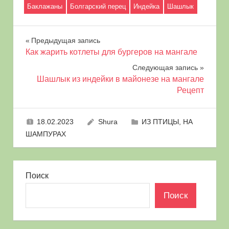
Баклажаны
Болгарский перец
Индейка
Шашлык
Навигация
Предыдущая запись
Как жарить котлеты для бургеров на мангале
по
Следующая запись
Шашлык из индейки в майонезе на мангале
записям
Рецепт
18.02.2023
Shura
ИЗ ПТИЦЫ
,
НА
ШАМПУРАХ
Поиск
Поиск