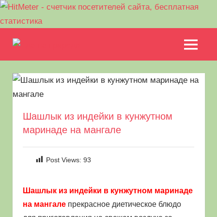
Перейти
Еда
к
МЕНЮ
Рецепты
содержимому
на
для
пикника.
природе
Что
приготовить
на
Шашлык из индейки в кунжутном
природе
маринаде на мангале
кроме
шашлыка
Post Views:
93
Шашлык из индейки в кунжутном маринаде
на мангале
прекрасное диетическое блюдо