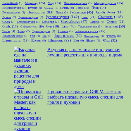
Маринад
(25)
Мед
(23)
Люля-Кебаб
(9)
Морепродукты
(15)
Мексиканская кухня
(3)
Нутрия
(9)
Печень
(9)
Пиво
(10)
Плов
(14)
Немецкая кухня
(3)
Оленина
(1)
Помидоры
(83)
Ребрышки
(45)
Рис
(9)
Рулет
(14)
Польская кухня
(3)
Пунш
(3)
Русская кухня
(142)
Свинина
(118)
Сало
(21)
Рулька
(7)
Румынская кухня
(2)
Соевый соус
(47)
Специи
(21)
Семга
(7)
Сербская кухня
(3)
Скумбрия
(2)
Сосиски
(3)
Телятина
(50)
Стейк
(17)
Сыр
(40)
Субпродукты
(10)
Суп
(16)
Татарская кухня
(3)
Тунец
(7)
Узбекская кухня
(15)
Треска
(4)
Турецкая кухня
(3)
Тушенка
(3)
Фарш из мяса
(36)
Форель
(8)
Украинская кухня
(5)
Утка
(4)
Уха
(3)
Финская кухня
(1)
Шашлык
(99)
Шампиньоны
(19)
Яйца
(32)
Шаурма
(8)
Шея
(9)
Шулюм
(4)
Вкусная еда на мангале и в духовке:
лучшие рецепты для природы и дома
Прованские травы и Grill Master: как
выбрать идеальную смесь специй для
гриля и духовки