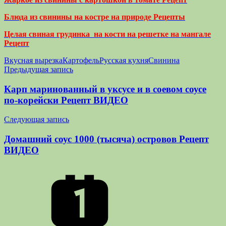
Блюда из свинины на костре на природе Рецепты
Целая свиная грудинка на кости на решетке на мангале
Рецепт
Вкусная вырезка
Картофель
Русская кухня
Свинина
Навигация
Предыдущая запись
по
Карп маринованный в уксусе и в соевом соусе
записям
по-корейски Рецепт ВИДЕО
Следующая запись
Домашний соус 1000 (тысяча) островов Рецепт
ВИДЕО