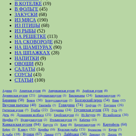
В КОТЕЛКЕ
(19)
В ФОЛЬГЕ
(45)
ЗАКУСКИ
(68)
ИЗ МЯСА
(190)
ИЗ ПТИЦЫ
(68)
ИЗ РЫБЫ
(52)
НА РЕШЕТКЕ
(113)
НА СКОВОРОДЕ
(62)
НА ШАМПУРАХ
(90)
НА ШПАЖКАХ
(28)
НАПИТКИ
(9)
ОВОЩИ
(92)
САЛАТЫ
(14)
СОУСЫ
(43)
СТАТЬИ
(100)
Азиатская кухня
(9)
Американская кухня
(8)
Арабская кухня
(8)
Аджика
(5)
Армянская кухня
(21)
Баклажаны
(24)
Африканская кухня
(3)
Балканская кухня
(4)
Баранина
(58)
Болгарский перец
(54)
Бекон
(30)
Вино
(12)
Белорусская кухня
(2)
Говядина
(74)
Вкусная вырезка
(40)
Горчица
(26)
Глинтвейн
(2)
Горбуша
(3)
Грибы
(22)
Грудинка
(24)
Грузинская кухня
(33)
Греческая кухня
(7)
Гусь
(2)
Домашняя колбаса
(25)
Из майонеза
(30)
Дичь
(6)
Из йогурта
(9)
Еврейская кухня
(5)
Индейка
(7)
Кабачки
(13)
Ирландская кухня
(2)
Итальянская кухня
(4)
Кавказская кухня
(94)
Картофель
(64)
Карп
(8)
Капуста
(3)
Карпатская кухня
(4)
К мясу
(32)
Корейка
(10)
Красная рыба
(15)
Крупа
(7)
Кефир
(2)
Крольчатина
(1)
Курица
(67)
Лайфхаки
(56)
К рыбе
(18)
Лаваш
(17)
Лосось
(8)
Лимонад
(3)