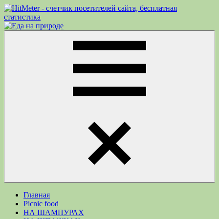
Перейти
к
Еда
Рецепты
содержимому
на
для
природе
пикника.
Что
приготовить
на
природе
кроме
Меню
шашлыка
Главная
Picnic food
НА ШАМПУРАХ