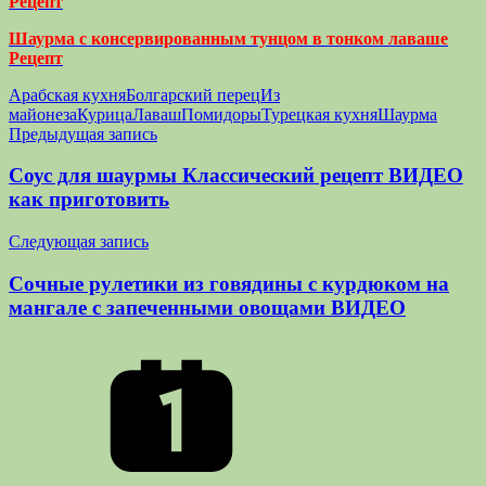
Рецепт
Шаурма с консервированным тунцом в тонком лаваше
Рецепт
Арабская кухня
Болгарский перец
Из
майонеза
Курица
Лаваш
Помидоры
Турецкая кухня
Шаурма
Навигация
Предыдущая запись
по
Соус для шаурмы Классический рецепт ВИДЕО
записям
как приготовить
Следующая запись
Сочные рулетики из говядины с курдюком на
мангале с запеченными овощами ВИДЕО