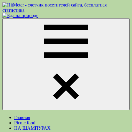
Перейти
к
Еда
Рецепты
содержимому
на
для
природе
пикника.
Что
приготовить
на
природе
кроме
Меню
шашлыка
Главная
Picnic food
НА ШАМПУРАХ