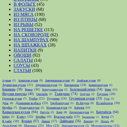
В ФОЛЬГЕ
(45)
ЗАКУСКИ
(68)
ИЗ МЯСА
(190)
ИЗ ПТИЦЫ
(68)
ИЗ РЫБЫ
(52)
НА РЕШЕТКЕ
(113)
НА СКОВОРОДЕ
(62)
НА ШАМПУРАХ
(90)
НА ШПАЖКАХ
(28)
НАПИТКИ
(9)
ОВОЩИ
(92)
САЛАТЫ
(14)
СОУСЫ
(43)
СТАТЬИ
(100)
Азиатская кухня
(9)
Американская кухня
(8)
Арабская кухня
(8)
Аджика
(5)
Армянская кухня
(21)
Баклажаны
(24)
Африканская кухня
(3)
Балканская кухня
(4)
Баранина
(58)
Болгарский перец
(54)
Бекон
(30)
Вино
(12)
Белорусская кухня
(2)
Говядина
(74)
Вкусная вырезка
(40)
Горчица
(26)
Глинтвейн
(2)
Горбуша
(3)
Грибы
(22)
Грудинка
(24)
Грузинская кухня
(33)
Греческая кухня
(7)
Гусь
(2)
Домашняя колбаса
(25)
Из майонеза
(30)
Дичь
(6)
Из йогурта
(9)
Еврейская кухня
(5)
Индейка
(7)
Кабачки
(13)
Ирландская кухня
(2)
Итальянская кухня
(4)
Кавказская кухня
(94)
Картофель
(64)
Карп
(8)
Капуста
(3)
Карпатская кухня
(4)
К мясу
(32)
Корейка
(10)
Красная рыба
(15)
Крупа
(7)
Кефир
(2)
Крольчатина
(1)
Курица
(67)
Лайфхаки
(56)
К рыбе
(18)
Лаваш
(17)
Лосось
(8)
Лимонад
(3)
Маринад
(25)
Мед
(23)
Люля-Кебаб
(9)
Морепродукты
(15)
Мексиканская кухня
(3)