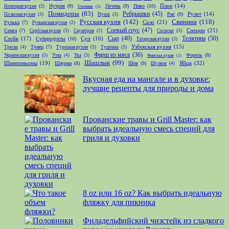
Нутрия
(9)
Печень
(9)
Пиво
(10)
Плов
(14)
Немецкая кухня
(3)
Оленина
(1)
Помидоры
(83)
Ребрышки
(45)
Рис
(9)
Рулет
(14)
Польская кухня
(3)
Пунш
(3)
Русская кухня
(142)
Свинина
(118)
Сало
(21)
Рулька
(7)
Румынская кухня
(2)
Соевый соус
(47)
Специи
(21)
Семга
(7)
Сербская кухня
(3)
Скумбрия
(2)
Сосиски
(3)
Телятина
(50)
Стейк
(17)
Сыр
(40)
Субпродукты
(10)
Суп
(16)
Татарская кухня
(3)
Тунец
(7)
Узбекская кухня
(15)
Треска
(4)
Турецкая кухня
(3)
Тушенка
(3)
Фарш из мяса
(36)
Форель
(8)
Украинская кухня
(5)
Утка
(4)
Уха
(3)
Финская кухня
(1)
Шашлык
(99)
Шампиньоны
(19)
Яйца
(32)
Шаурма
(8)
Шея
(9)
Шулюм
(4)
Вкусная еда на мангале и в духовке:
лучшие рецепты для природы и дома
Прованские травы и Grill Master: как
выбрать идеальную смесь специй для
гриля и духовки
8 oz или 16 oz? Как выбрать идеальную
фляжку для пикника
Филадельфийский чизстейк из сладкого