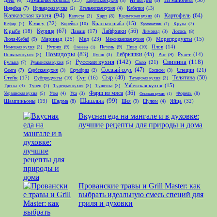
Дичь
(6)
Из йогурта
(9)
Еврейская кухня
(5)
Индейка
(7)
Кабачки
(13)
Ирландская кухня
(2)
Итальянская кухня
(4)
Кавказская кухня
(94)
Картофель
(64)
Карп
(8)
Капуста
(3)
Карпатская кухня
(4)
К мясу
(32)
Корейка
(10)
Красная рыба
(15)
Крупа
(7)
Кефир
(2)
Крольчатина
(1)
Курица
(67)
Лайфхаки
(56)
К рыбе
(18)
Лаваш
(17)
Лосось
(8)
Лимонад
(3)
Маринад
(25)
Мед
(23)
Люля-Кебаб
(9)
Морепродукты
(15)
Мексиканская кухня
(3)
Нутрия
(9)
Печень
(9)
Пиво
(10)
Плов
(14)
Немецкая кухня
(3)
Оленина
(1)
Помидоры
(83)
Ребрышки
(45)
Рис
(9)
Рулет
(14)
Польская кухня
(3)
Пунш
(3)
Русская кухня
(142)
Свинина
(118)
Сало
(21)
Рулька
(7)
Румынская кухня
(2)
Соевый соус
(47)
Специи
(21)
Семга
(7)
Сербская кухня
(3)
Скумбрия
(2)
Сосиски
(3)
Телятина
(50)
Стейк
(17)
Сыр
(40)
Субпродукты
(10)
Суп
(16)
Татарская кухня
(3)
Тунец
(7)
Узбекская кухня
(15)
Треска
(4)
Турецкая кухня
(3)
Тушенка
(3)
Фарш из мяса
(36)
Форель
(8)
Украинская кухня
(5)
Утка
(4)
Уха
(3)
Финская кухня
(1)
Шашлык
(99)
Шампиньоны
(19)
Яйца
(32)
Шаурма
(8)
Шея
(9)
Шулюм
(4)
Вкусная еда на мангале и в духовке:
лучшие рецепты для природы и дома
Прованские травы и Grill Master: как
выбрать идеальную смесь специй для
гриля и духовки