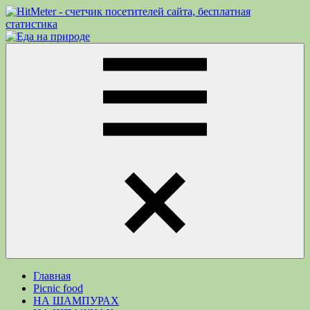
Перейти
к
Еда
Рецепты
содержимому
на
для
природе
пикника.
Что
приготовить
на
природе
кроме
Меню
шашлыка
Главная
Picnic food
НА ШАМПУРАХ