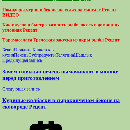
Помидоры черри в беконе на углях на мангале Рецепт
ВИДЕО
Как вкусно и быстро засолить рыбу лосось в домашних
условиях Рецепт
Тарамасалата Греческая закуска из икры рыбы Рецепт
Бекон
Говядина
Кавказская
кухня
Печень
Субпродукты
Телятина
Шашлык
Навигация
Предыдущая запись
по
Зачем говяжью печень вымачивают в молоке
записям
перед приготовлением
Следующая запись
Куриные колбаски в сырокопченом беконе на
сковороде Рецепт