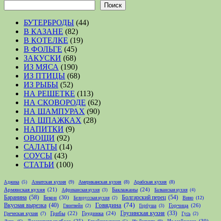
Поиск
БУТЕРБРОДЫ
(44)
В КАЗАНЕ
(82)
В КОТЕЛКЕ
(19)
В ФОЛЬГЕ
(45)
ЗАКУСКИ
(68)
ИЗ МЯСА
(190)
ИЗ ПТИЦЫ
(68)
ИЗ РЫБЫ
(52)
НА РЕШЕТКЕ
(113)
НА СКОВОРОДЕ
(62)
НА ШАМПУРАХ
(90)
НА ШПАЖКАХ
(28)
НАПИТКИ
(9)
ОВОЩИ
(92)
САЛАТЫ
(14)
СОУСЫ
(43)
СТАТЬИ
(100)
Азиатская кухня
(9)
Американская кухня
(8)
Арабская кухня
(8)
Аджика
(5)
Армянская кухня
(21)
Баклажаны
(24)
Африканская кухня
(3)
Балканская кухня
(4)
Баранина
(58)
Болгарский перец
(54)
Бекон
(30)
Вино
(12)
Белорусская кухня
(2)
Говядина
(74)
Вкусная вырезка
(40)
Горчица
(26)
Глинтвейн
(2)
Горбуша
(3)
Грибы
(22)
Грудинка
(24)
Грузинская кухня
(33)
Греческая кухня
(7)
Гусь
(2)
Домашняя колбаса
(25)
Из майонеза
(30)