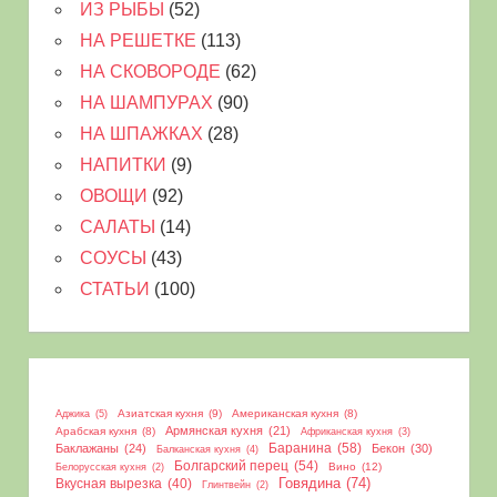
ИЗ РЫБЫ
(52)
НА РЕШЕТКЕ
(113)
НА СКОВОРОДЕ
(62)
НА ШАМПУРАХ
(90)
НА ШПАЖКАХ
(28)
НАПИТКИ
(9)
ОВОЩИ
(92)
САЛАТЫ
(14)
СОУСЫ
(43)
СТАТЬИ
(100)
Азиатская кухня
(9)
Американская кухня
(8)
Аджика
(5)
Армянская кухня
(21)
Арабская кухня
(8)
Африканская кухня
(3)
Баранина
(58)
Баклажаны
(24)
Бекон
(30)
Балканская кухня
(4)
Болгарский перец
(54)
Вино
(12)
Белорусская кухня
(2)
Вкусная вырезка
(40)
Говядина
(74)
Глинтвейн
(2)