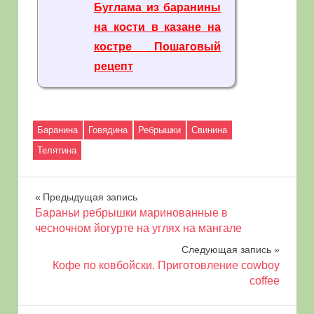
Буглама из баранины
на кости в казане на
костре Пошаговый
рецепт
Баранина
Говядина
Ребрышки
Свинина
Телятина
Навигация
Предыдущая запись
Бараньи ребрышки маринованные в
по
чесночном йогурте на углях на мангале
Следующая запись
записям
Кофе по ковбойски. Приготовление cowboy
coffee