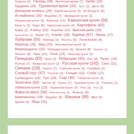
Горчица
(26)
Грибы
(22)
Греческая кухня
(7)
Горбуша
(3)
Грудинка
(24)
Грузинская кухня
(33)
Дичь
(6)
Гусь
(2)
Домашняя колбаса
(25)
Из йогурта
(9)
Еврейская кухня
(5)
Из майонеза
(30)
Индейка
(7)
Ирландская кухня
(2)
Кавказская кухня
(94)
Кабачки
(13)
Итальянская кухня
(4)
Картофель
(64)
Карп
(8)
Капуста
(3)
Карпатская кухня
(4)
К мясу
(32)
Красная рыба
(15)
Корейка
(10)
Кефир
(2)
Курица
(67)
К рыбе
(18)
Лаваш
(17)
Крупа
(7)
Крольчатина
(1)
Лайфхаки
(56)
Лосось
(8)
Люля-Кебаб
(9)
Лимонад
(3)
Маринад
(25)
Мед
(23)
Мексиканская кухня
(3)
Морепродукты
(15)
Нутрия
(9)
Немецкая кухня
(3)
Оленина
(1)
Плов
(14)
Печень
(9)
Пиво
(10)
Польская кухня
(3)
Помидоры
(83)
Ребрышки
(45)
Рулет
(14)
Рис
(9)
Пунш
(3)
Русская кухня
(142)
Сало
(21)
Рулька
(7)
Румынская кухня
(2)
Свинина
(118)
Семга
(7)
Сербская кухня
(3)
Скумбрия
(2)
Соевый соус
(47)
Специи
(21)
Стейк
(17)
Сосиски
(3)
Сыр
(40)
Суп
(16)
Субпродукты
(10)
Татарская кухня
(3)
Телятина
(50)
Тунец
(7)
Треска
(4)
Турецкая кухня
(3)
Тушенка
(3)
Узбекская кухня
(15)
Украинская кухня
(5)
Утка
(4)
Уха
(3)
Фарш из мяса
(36)
Форель
(8)
Финская кухня
(1)
Шашлык
(99)
Шампиньоны
(19)
Шаурма
(8)
Шея
(9)
Яйца
(32)
Шулюм
(4)