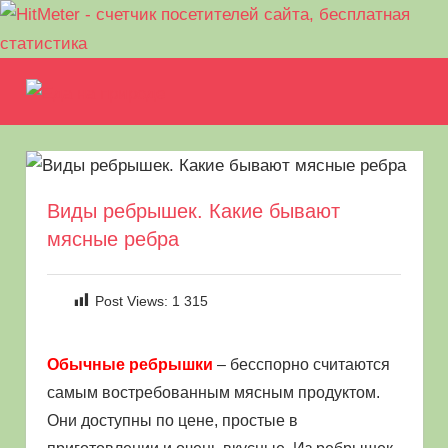
Перейти
Еда
к
МЕНЮ
Рецепты
содержимому
на
для
пикника.
природе
Что
приготовить
Виды ребрышек. Какие бывают
на
мясные ребра
природе
кроме
шашлыка
Post Views:
1 315
Обычные ребрышки
– бесспорно считаются
самым востребованным мясным продуктом.
Они доступны по цене, простые в