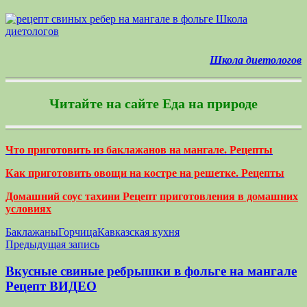
Школа диетологов
Читайте на сайте Еда на природе
Что приготовить из баклажанов на мангале. Рецепты
Как приготовить овощи на костре на решетке. Рецепты
Домашний соус тахини Рецепт приготовления в домашних
условиях
Баклажаны
Горчица
Кавказская кухня
Навигация
Предыдущая запись
по
Вкусные свиные ребрышки в фольге на мангале
записям
Рецепт ВИДЕО