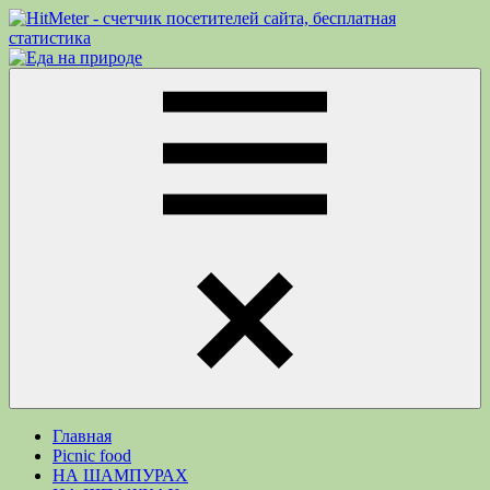
Перейти
к
Еда
Рецепты
содержимому
на
для
природе
пикника.
Что
приготовить
на
природе
кроме
Меню
шашлыка
Главная
Picnic food
НА ШАМПУРАХ