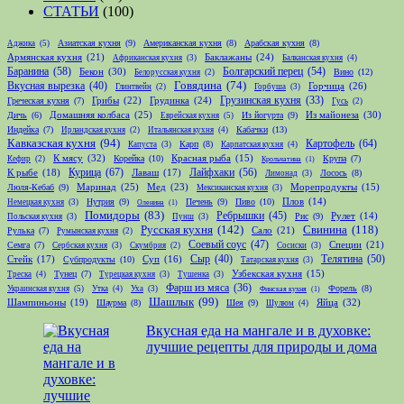
СТАТЬИ
(100)
Азиатская кухня
(9)
Американская кухня
(8)
Арабская кухня
(8)
Аджика
(5)
Армянская кухня
(21)
Баклажаны
(24)
Африканская кухня
(3)
Балканская кухня
(4)
Баранина
(58)
Болгарский перец
(54)
Бекон
(30)
Вино
(12)
Белорусская кухня
(2)
Говядина
(74)
Вкусная вырезка
(40)
Горчица
(26)
Глинтвейн
(2)
Горбуша
(3)
Грибы
(22)
Грудинка
(24)
Грузинская кухня
(33)
Греческая кухня
(7)
Гусь
(2)
Домашняя колбаса
(25)
Из майонеза
(30)
Дичь
(6)
Из йогурта
(9)
Еврейская кухня
(5)
Индейка
(7)
Кабачки
(13)
Ирландская кухня
(2)
Итальянская кухня
(4)
Кавказская кухня
(94)
Картофель
(64)
Карп
(8)
Капуста
(3)
Карпатская кухня
(4)
К мясу
(32)
Корейка
(10)
Красная рыба
(15)
Крупа
(7)
Кефир
(2)
Крольчатина
(1)
Курица
(67)
Лайфхаки
(56)
К рыбе
(18)
Лаваш
(17)
Лосось
(8)
Лимонад
(3)
Маринад
(25)
Мед
(23)
Люля-Кебаб
(9)
Морепродукты
(15)
Мексиканская кухня
(3)
Нутрия
(9)
Печень
(9)
Пиво
(10)
Плов
(14)
Немецкая кухня
(3)
Оленина
(1)
Помидоры
(83)
Ребрышки
(45)
Рис
(9)
Рулет
(14)
Польская кухня
(3)
Пунш
(3)
Русская кухня
(142)
Свинина
(118)
Сало
(21)
Рулька
(7)
Румынская кухня
(2)
Соевый соус
(47)
Специи
(21)
Семга
(7)
Сербская кухня
(3)
Скумбрия
(2)
Сосиски
(3)
Телятина
(50)
Стейк
(17)
Сыр
(40)
Субпродукты
(10)
Суп
(16)
Татарская кухня
(3)
Тунец
(7)
Узбекская кухня
(15)
Треска
(4)
Турецкая кухня
(3)
Тушенка
(3)
Фарш из мяса
(36)
Форель
(8)
Украинская кухня
(5)
Утка
(4)
Уха
(3)
Финская кухня
(1)
Шашлык
(99)
Шампиньоны
(19)
Яйца
(32)
Шаурма
(8)
Шея
(9)
Шулюм
(4)
Вкусная еда на мангале и в духовке:
лучшие рецепты для природы и дома