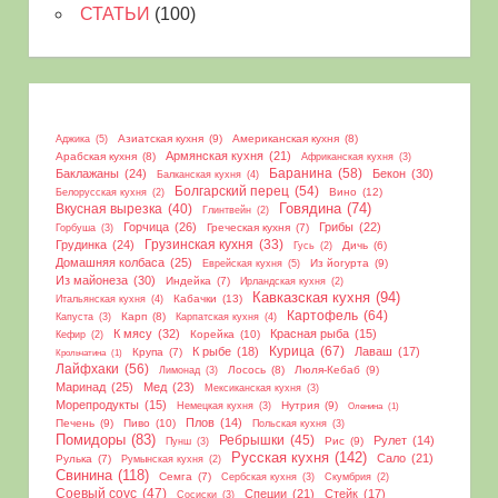
СТАТЬИ
(100)
Азиатская кухня
(9)
Американская кухня
(8)
Аджика
(5)
Армянская кухня
(21)
Арабская кухня
(8)
Африканская кухня
(3)
Баранина
(58)
Баклажаны
(24)
Бекон
(30)
Балканская кухня
(4)
Болгарский перец
(54)
Вино
(12)
Белорусская кухня
(2)
Вкусная вырезка
(40)
Говядина
(74)
Глинтвейн
(2)
Горчица
(26)
Грибы
(22)
Греческая кухня
(7)
Горбуша
(3)
Грудинка
(24)
Грузинская кухня
(33)
Дичь
(6)
Гусь
(2)
Домашняя колбаса
(25)
Из йогурта
(9)
Еврейская кухня
(5)
Из майонеза
(30)
Индейка
(7)
Ирландская кухня
(2)
Кавказская кухня
(94)
Кабачки
(13)
Итальянская кухня
(4)
Картофель
(64)
Карп
(8)
Капуста
(3)
Карпатская кухня
(4)
К мясу
(32)
Красная рыба
(15)
Корейка
(10)
Кефир
(2)
Курица
(67)
К рыбе
(18)
Лаваш
(17)
Крупа
(7)
Крольчатина
(1)
Лайфхаки
(56)
Лосось
(8)
Люля-Кебаб
(9)
Лимонад
(3)
Маринад
(25)
Мед
(23)
Мексиканская кухня
(3)
Морепродукты
(15)
Нутрия
(9)
Немецкая кухня
(3)
Оленина
(1)
Плов
(14)
Печень
(9)
Пиво
(10)
Польская кухня
(3)
Помидоры
(83)
Ребрышки
(45)
Рулет
(14)
Рис
(9)
Пунш
(3)
Русская кухня
(142)
Сало
(21)
Рулька
(7)
Румынская кухня
(2)
Свинина
(118)
Семга
(7)
Сербская кухня
(3)
Скумбрия
(2)
Соевый соус
(47)
Специи
(21)
Стейк
(17)
Сосиски
(3)