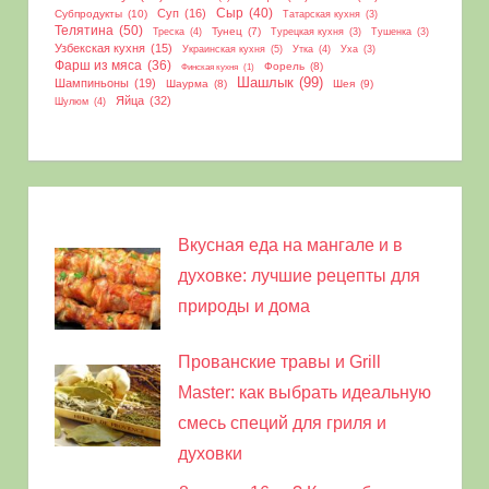
Сыр
(40)
Суп
(16)
Субпродукты
(10)
Татарская кухня
(3)
Телятина
(50)
Тунец
(7)
Треска
(4)
Турецкая кухня
(3)
Тушенка
(3)
Узбекская кухня
(15)
Украинская кухня
(5)
Утка
(4)
Уха
(3)
Фарш из мяса
(36)
Форель
(8)
Финская кухня
(1)
Шашлык
(99)
Шампиньоны
(19)
Шаурма
(8)
Шея
(9)
Яйца
(32)
Шулюм
(4)
Вкусная еда на мангале и в
духовке: лучшие рецепты для
природы и дома
Прованские травы и Grill
Master: как выбрать идеальную
смесь специй для гриля и
духовки