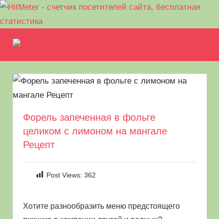
Перейти
Еда
к
МЕНЮ
Рецепты
содержимому
на
для
пикника.
природе
Что
приготовить
на
Форель запеченная в фольге
природе
целиком с лимоном на мангале
кроме
шашлыка
Рецепт
Post Views:
362
Хотите разнообразить меню предстоящего