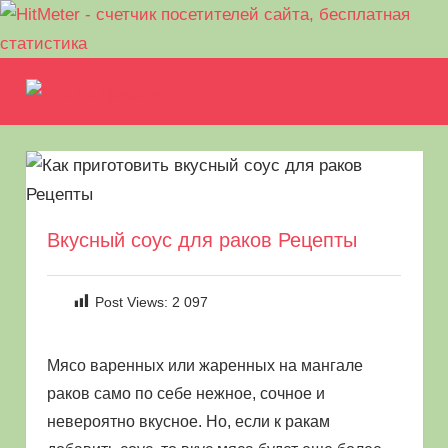
Перейти
Еда
к
МЕНЮ
Рецепты
содержимому
на
для
пикника.
природе
Что
приготовить
на
Вкусный соус для раков Рецепты
природе
кроме
шашлыка
Post Views:
2 097
Мясо варенных или жаренных на мангале
раков само по себе нежное, сочное и
невероятно вкусное. Но, если к ракам