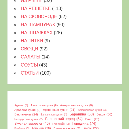
ИЗ РЫБЫ
(52)
НА РЕШЕТКЕ
(113)
НА СКОВОРОДЕ
(62)
НА ШАМПУРАХ
(90)
НА ШПАЖКАХ
(28)
НАПИТКИ
(9)
ОВОЩИ
(92)
САЛАТЫ
(14)
СОУСЫ
(43)
СТАТЬИ
(100)
Азиатская кухня
(9)
Американская кухня
(8)
Аджика
(5)
Армянская кухня
(21)
Арабская кухня
(8)
Африканская кухня
(3)
Баранина
(58)
Баклажаны
(24)
Бекон
(30)
Балканская кухня
(4)
Болгарский перец
(54)
Вино
(12)
Белорусская кухня
(2)
Вкусная вырезка
(40)
Говядина
(74)
Глинтвейн
(2)
Горчица
(26)
Грибы
(22)
Греческая кухня
(7)
Горбуша
(3)