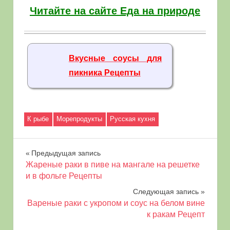
Читайте на сайте Еда на природе
Вкусные соусы для
пикника Рецепты
К рыбе
Морепродукты
Русская кухня
Навигация
Предыдущая запись
Жареные раки в пиве на мангале на решетке
по
и в фольге Рецепты
Следующая запись
записям
Вареные раки с укропом и соус на белом вине
к ракам Рецепт