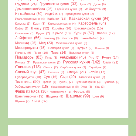
Грудинка
(24)
Грузинская кухня
(33)
Дичь
(6)
Гусь
(2)
Домашняя колбаса
(25)
Из йогурта
(9)
Еврейская кухня
(5)
Из майонеза
(30)
Индейка
(7)
Ирландская кухня
(2)
Кавказская кухня
(94)
Кабачки
(13)
Итальянская кухня
(4)
Картофель
(64)
Карп
(8)
Капуста
(3)
Карпатская кухня
(4)
К мясу
(32)
Красная рыба
(15)
Корейка
(10)
Кефир
(2)
Курица
(67)
К рыбе
(18)
Лаваш
(17)
Крупа
(7)
Крольчатина
(1)
Лайфхаки
(56)
Лосось
(8)
Люля-Кебаб
(9)
Лимонад
(3)
Маринад
(25)
Мед
(23)
Мексиканская кухня
(3)
Морепродукты
(15)
Нутрия
(9)
Немецкая кухня
(3)
Оленина
(1)
Плов
(14)
Печень
(9)
Пиво
(10)
Польская кухня
(3)
Помидоры
(83)
Ребрышки
(45)
Рулет
(14)
Рис
(9)
Пунш
(3)
Русская кухня
(142)
Сало
(21)
Рулька
(7)
Румынская кухня
(2)
Свинина
(118)
Семга
(7)
Сербская кухня
(3)
Скумбрия
(2)
Соевый соус
(47)
Специи
(21)
Стейк
(17)
Сосиски
(3)
Сыр
(40)
Суп
(16)
Субпродукты
(10)
Татарская кухня
(3)
Телятина
(50)
Тунец
(7)
Треска
(4)
Турецкая кухня
(3)
Тушенка
(3)
Узбекская кухня
(15)
Украинская кухня
(5)
Утка
(4)
Уха
(3)
Фарш из мяса
(36)
Форель
(8)
Финская кухня
(1)
Шашлык
(99)
Шампиньоны
(19)
Шаурма
(8)
Шея
(9)
Яйца
(32)
Шулюм
(4)