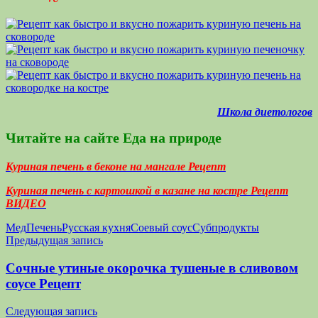
Школа диетологов
Читайте на сайте Еда на природе
Куриная печень в беконе на мангале Рецепт
Куриная печень с картошкой в казане на костре Рецепт
ВИДЕО
Мед
Печень
Русская кухня
Соевый соус
Субпродукты
Навигация
Предыдущая запись
по
Сочные утиные окорочка тушеные в сливовом
записям
соусе Рецепт
Следующая запись