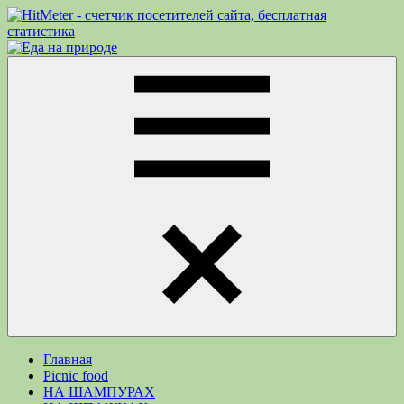
Перейти
к
Еда
Рецепты
содержимому
на
для
природе
пикника.
Что
приготовить
на
природе
кроме
Меню
шашлыка
Главная
Picnic food
НА ШАМПУРАХ