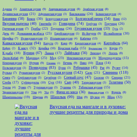
Азиатская кухня
(9)
Американская кухня
(8)
Арабская кухня
(8)
Аджика
(5)
Армянская кухня
(21)
Баклажаны
(24)
Африканская кухня
(3)
Балканская кухня
(4)
Баранина
(58)
Болгарский перец
(54)
Бекон
(30)
Вино
(12)
Белорусская кухня
(2)
Говядина
(74)
Вкусная вырезка
(40)
Горчица
(26)
Глинтвейн
(2)
Горбуша
(3)
Грибы
(22)
Грудинка
(24)
Грузинская кухня
(33)
Греческая кухня
(7)
Гусь
(2)
Домашняя колбаса
(25)
Из майонеза
(30)
Дичь
(6)
Из йогурта
(9)
Еврейская кухня
(5)
Индейка
(7)
Кабачки
(13)
Ирландская кухня
(2)
Итальянская кухня
(4)
Кавказская кухня
(94)
Картофель
(64)
Карп
(8)
Капуста
(3)
Карпатская кухня
(4)
К мясу
(32)
Корейка
(10)
Красная рыба
(15)
Крупа
(7)
Кефир
(2)
Крольчатина
(1)
Курица
(67)
Лайфхаки
(56)
К рыбе
(18)
Лаваш
(17)
Лосось
(8)
Лимонад
(3)
Маринад
(25)
Мед
(23)
Люля-Кебаб
(9)
Морепродукты
(15)
Мексиканская кухня
(3)
Нутрия
(9)
Печень
(9)
Пиво
(10)
Плов
(14)
Немецкая кухня
(3)
Оленина
(1)
Помидоры
(83)
Ребрышки
(45)
Рис
(9)
Рулет
(14)
Польская кухня
(3)
Пунш
(3)
Русская кухня
(142)
Свинина
(118)
Сало
(21)
Рулька
(7)
Румынская кухня
(2)
Соевый соус
(47)
Специи
(21)
Семга
(7)
Сербская кухня
(3)
Скумбрия
(2)
Сосиски
(3)
Телятина
(50)
Стейк
(17)
Сыр
(40)
Субпродукты
(10)
Суп
(16)
Татарская кухня
(3)
Тунец
(7)
Узбекская кухня
(15)
Треска
(4)
Турецкая кухня
(3)
Тушенка
(3)
Фарш из мяса
(36)
Форель
(8)
Украинская кухня
(5)
Утка
(4)
Уха
(3)
Финская кухня
(1)
Шашлык
(99)
Шампиньоны
(19)
Яйца
(32)
Шаурма
(8)
Шея
(9)
Шулюм
(4)
Вкусная еда на мангале и в духовке:
лучшие рецепты для природы и дома