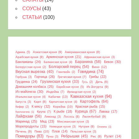
СОУСЫ
(43)
СТАТЬИ
(100)
Азиатская кухня
(9)
Американская кухня
(8)
Аджика
(5)
Армянская кухня
(21)
Арабская кухня
(8)
Африканская кухня
(3)
Баранина
(58)
Баклажаны
(24)
Бекон
(30)
Балканская кухня
(4)
Болгарский перец
(54)
Вино
(12)
Белорусская кухня
(2)
Вкусная вырезка
(40)
Говядина
(74)
Глинтвейн
(2)
Горчица
(26)
Грибы
(22)
Греческая кухня
(7)
Горбуша
(3)
Грудинка
(24)
Грузинская кухня
(33)
Дичь
(6)
Гусь
(2)
Домашняя колбаса
(25)
Из йогурта
(9)
Еврейская кухня
(5)
Из майонеза
(30)
Индейка
(7)
Ирландская кухня
(2)
Кавказская кухня
(94)
Кабачки
(13)
Итальянская кухня
(4)
Картофель
(64)
Карп
(8)
Капуста
(3)
Карпатская кухня
(4)
К мясу
(32)
Красная рыба
(15)
Корейка
(10)
Кефир
(2)
Курица
(67)
К рыбе
(18)
Лаваш
(17)
Крупа
(7)
Крольчатина
(1)
Лайфхаки
(56)
Лосось
(8)
Люля-Кебаб
(9)
Лимонад
(3)
Маринад
(25)
Мед
(23)
Мексиканская кухня
(3)
Морепродукты
(15)
Нутрия
(9)
Немецкая кухня
(3)
Оленина
(1)
Плов
(14)
Печень
(9)
Пиво
(10)
Польская кухня
(3)
Помидоры
(83)
Ребрышки
(45)
Рулет
(14)
Рис
(9)
Пунш
(3)