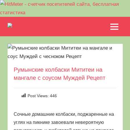
Перейти
Еда
к
МЕНЮ
Рецепты
содержимому
на
для
пикника.
природе
Что
приготовить
на
Румынские колбаски Мититеи на
природе
мангале с соусом Муждей Рецепт
кроме
шашлыка
Post Views:
446
Сочные домашние колбаски, поджаренные на
углях на пикнике завоевали невероятную