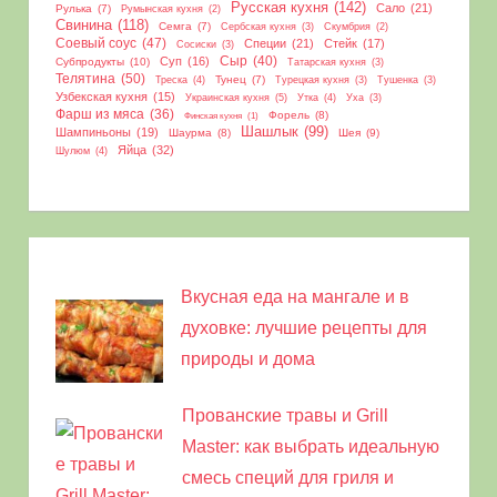
Русская кухня
(142)
Сало
(21)
Рулька
(7)
Румынская кухня
(2)
Свинина
(118)
Семга
(7)
Сербская кухня
(3)
Скумбрия
(2)
Соевый соус
(47)
Специи
(21)
Стейк
(17)
Сосиски
(3)
Сыр
(40)
Суп
(16)
Субпродукты
(10)
Татарская кухня
(3)
Телятина
(50)
Тунец
(7)
Треска
(4)
Турецкая кухня
(3)
Тушенка
(3)
Узбекская кухня
(15)
Украинская кухня
(5)
Утка
(4)
Уха
(3)
Фарш из мяса
(36)
Форель
(8)
Финская кухня
(1)
Шашлык
(99)
Шампиньоны
(19)
Шаурма
(8)
Шея
(9)
Яйца
(32)
Шулюм
(4)
Вкусная еда на мангале и в
духовке: лучшие рецепты для
природы и дома
Прованские травы и Grill
Master: как выбрать идеальную
смесь специй для гриля и