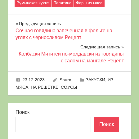
Румынская кухня
Телятина
Фарш из мяса
Навигация
Предыдущая запись
Сочная говядина запеченная в фольге на
по
углях с черносливом Рецепт
Следующая запись
записям
Колбаски Мититеи по-молдавски из говядины
с салом на мангале Рецепт
23.12.2023
Shura
ЗАКУСКИ
,
ИЗ
МЯСА
,
НА РЕШЕТКЕ
,
СОУСЫ
Поиск
Поиск