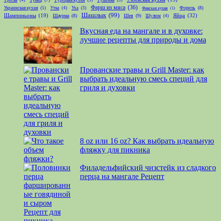
Фарш из мяса
(36)
Форель
(8)
Украинская кухня
(5)
Утка
(4)
Уха
(3)
Финская кухня
(1)
Шашлык
(99)
Шампиньоны
(19)
Яйца
(32)
Шаурма
(8)
Шея
(9)
Шулюм
(4)
Вкусная еда на мангале и в духовке:
лучшие рецепты для природы и дома
Прованские травы и Grill Master: как
выбрать идеальную смесь специй для
гриля и духовки
8 oz или 16 oz? Как выбрать идеальную
фляжку для пикника
Филадельфийский чизстейк из сладкого
перца на мангале Рецепт