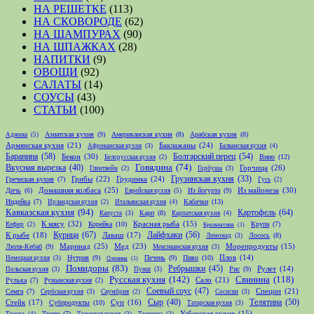
НА РЕШЕТКЕ
(113)
НА СКОВОРОДЕ
(62)
НА ШАМПУРАХ
(90)
НА ШПАЖКАХ
(28)
НАПИТКИ
(9)
ОВОЩИ
(92)
САЛАТЫ
(14)
СОУСЫ
(43)
СТАТЬИ
(100)
Азиатская кухня
(9)
Американская кухня
(8)
Арабская кухня
(8)
Аджика
(5)
Армянская кухня
(21)
Баклажаны
(24)
Африканская кухня
(3)
Балканская кухня
(4)
Баранина
(58)
Болгарский перец
(54)
Бекон
(30)
Вино
(12)
Белорусская кухня
(2)
Говядина
(74)
Вкусная вырезка
(40)
Горчица
(26)
Глинтвейн
(2)
Горбуша
(3)
Грибы
(22)
Грудинка
(24)
Грузинская кухня
(33)
Греческая кухня
(7)
Гусь
(2)
Домашняя колбаса
(25)
Из майонеза
(30)
Дичь
(6)
Из йогурта
(9)
Еврейская кухня
(5)
Индейка
(7)
Кабачки
(13)
Ирландская кухня
(2)
Итальянская кухня
(4)
Кавказская кухня
(94)
Картофель
(64)
Карп
(8)
Капуста
(3)
Карпатская кухня
(4)
К мясу
(32)
Корейка
(10)
Красная рыба
(15)
Крупа
(7)
Кефир
(2)
Крольчатина
(1)
Курица
(67)
Лайфхаки
(56)
К рыбе
(18)
Лаваш
(17)
Лосось
(8)
Лимонад
(3)
Маринад
(25)
Мед
(23)
Люля-Кебаб
(9)
Морепродукты
(15)
Мексиканская кухня
(3)
Нутрия
(9)
Печень
(9)
Пиво
(10)
Плов
(14)
Немецкая кухня
(3)
Оленина
(1)
Помидоры
(83)
Ребрышки
(45)
Рис
(9)
Рулет
(14)
Польская кухня
(3)
Пунш
(3)
Русская кухня
(142)
Свинина
(118)
Сало
(21)
Рулька
(7)
Румынская кухня
(2)
Соевый соус
(47)
Специи
(21)
Семга
(7)
Сербская кухня
(3)
Скумбрия
(2)
Сосиски
(3)
Телятина
(50)
Стейк
(17)
Сыр
(40)
Субпродукты
(10)
Суп
(16)
Татарская кухня
(3)
Тунец
(7)
Узбекская кухня
(15)
Треска
(4)
Турецкая кухня
(3)
Тушенка
(3)