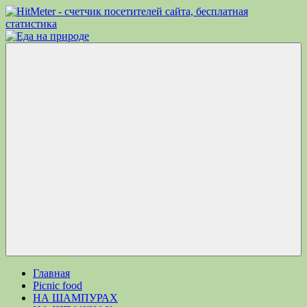
Перейти
к
Еда
Рецепты
содержимому
на
для
природе
пикника.
Что
приготовить
на
природе
кроме
Меню
шашлыка
Главная
Picnic food
НА ШАМПУРАХ