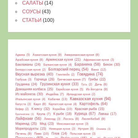
САЛАТЫ
(14)
СОУСЫ
(43)
СТАТЬИ
(100)
Азиатская кухня
(9)
Американская кухня
(8)
Аджика
(5)
Армянская кухня
(21)
Арабская кухня
(8)
Африканская кухня
(3)
Баранина
(58)
Баклажаны
(24)
Бекон
(30)
Балканская кухня
(4)
Болгарский перец
(54)
Вино
(12)
Белорусская кухня
(2)
Вкусная вырезка
(40)
Говядина
(74)
Глинтвейн
(2)
Горчица
(26)
Грибы
(22)
Греческая кухня
(7)
Горбуша
(3)
Грудинка
(24)
Грузинская кухня
(33)
Дичь
(6)
Гусь
(2)
Домашняя колбаса
(25)
Из йогурта
(9)
Еврейская кухня
(5)
Из майонеза
(30)
Индейка
(7)
Ирландская кухня
(2)
Кавказская кухня
(94)
Кабачки
(13)
Итальянская кухня
(4)
Картофель
(64)
Карп
(8)
Капуста
(3)
Карпатская кухня
(4)
К мясу
(32)
Красная рыба
(15)
Корейка
(10)
Кефир
(2)
Курица
(67)
К рыбе
(18)
Лаваш
(17)
Крупа
(7)
Крольчатина
(1)
Лайфхаки
(56)
Лосось
(8)
Люля-Кебаб
(9)
Лимонад
(3)
Маринад
(25)
Мед
(23)
Мексиканская кухня
(3)
Морепродукты
(15)
Нутрия
(9)
Немецкая кухня
(3)
Оленина
(1)
Плов
(14)
Печень
(9)
Пиво
(10)
Польская кухня
(3)