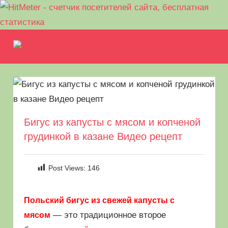
Перейти
Еда
к
МЕНЮ
Рецепты
содержимому
на
для
пикника.
природе
Что
приготовить
на
Бигус из капусты с мясом и копченой
природе
грудинкой в казане Видео рецепт
кроме
шашлыка
Post Views:
146
Польский бигус из свежей капусты с
— это традиционное второе
мясом