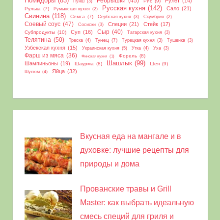
Помидоры
(83)
Ребрышки
(45)
Рулет
(14)
Рис
(9)
Пунш
(3)
Русская кухня
(142)
Сало
(21)
Рулька
(7)
Румынская кухня
(2)
Свинина
(118)
Семга
(7)
Сербская кухня
(3)
Скумбрия
(2)
Соевый соус
(47)
Специи
(21)
Стейк
(17)
Сосиски
(3)
Сыр
(40)
Суп
(16)
Субпродукты
(10)
Татарская кухня
(3)
Телятина
(50)
Тунец
(7)
Треска
(4)
Турецкая кухня
(3)
Тушенка
(3)
Узбекская кухня
(15)
Украинская кухня
(5)
Утка
(4)
Уха
(3)
Фарш из мяса
(36)
Форель
(8)
Финская кухня
(1)
Шашлык
(99)
Шампиньоны
(19)
Шаурма
(8)
Шея
(9)
Яйца
(32)
Шулюм
(4)
Вкусная еда на мангале и в
духовке: лучшие рецепты для
природы и дома
Прованские травы и Grill
Master: как выбрать идеальную
смесь специй для гриля и