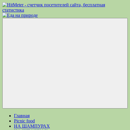
Перейти
к
Еда
Рецепты
содержимому
на
для
природе
пикника.
Что
приготовить
на
природе
кроме
Меню
шашлыка
Главная
Picnic food
НА ШАМПУРАХ