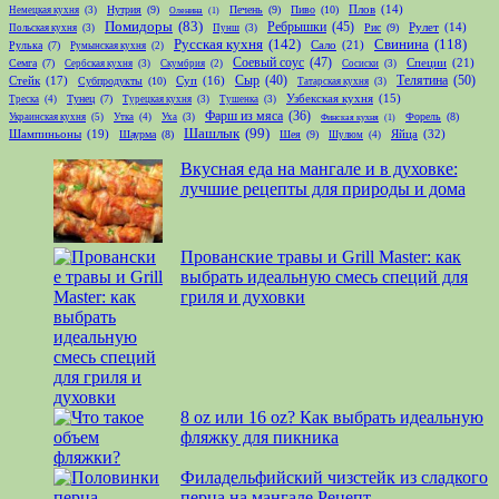
Нутрия
(9)
Печень
(9)
Пиво
(10)
Плов
(14)
Немецкая кухня
(3)
Оленина
(1)
Помидоры
(83)
Ребрышки
(45)
Рис
(9)
Рулет
(14)
Польская кухня
(3)
Пунш
(3)
Русская кухня
(142)
Свинина
(118)
Сало
(21)
Рулька
(7)
Румынская кухня
(2)
Соевый соус
(47)
Специи
(21)
Семга
(7)
Сербская кухня
(3)
Скумбрия
(2)
Сосиски
(3)
Телятина
(50)
Стейк
(17)
Сыр
(40)
Субпродукты
(10)
Суп
(16)
Татарская кухня
(3)
Тунец
(7)
Узбекская кухня
(15)
Треска
(4)
Турецкая кухня
(3)
Тушенка
(3)
Фарш из мяса
(36)
Форель
(8)
Украинская кухня
(5)
Утка
(4)
Уха
(3)
Финская кухня
(1)
Шашлык
(99)
Шампиньоны
(19)
Яйца
(32)
Шаурма
(8)
Шея
(9)
Шулюм
(4)
Вкусная еда на мангале и в духовке:
лучшие рецепты для природы и дома
Прованские травы и Grill Master: как
выбрать идеальную смесь специй для
гриля и духовки
8 oz или 16 oz? Как выбрать идеальную
фляжку для пикника
Филадельфийский чизстейк из сладкого
перца на мангале Рецепт