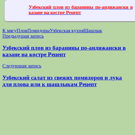
Узбекский плов из баранины по-андижански в
казане на костре Рецепт
К мясу
Плов
Помидоры
Узбекская кухня
Шашлык
Навигация
Предыдущая запись
по
Узбекский плов из баранины по-андижански в
записям
казане на костре Рецепт
Следующая запись
Узбекский салат из свежих помидоров и лука
для плова или к шашлыкам Рецепт