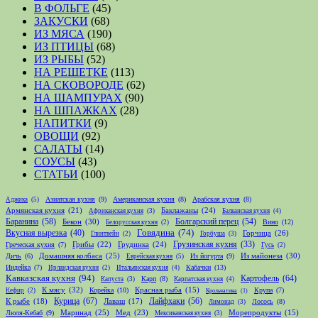
В ФОЛЬГЕ
(45)
ЗАКУСКИ
(68)
ИЗ МЯСА
(190)
ИЗ ПТИЦЫ
(68)
ИЗ РЫБЫ
(52)
НА РЕШЕТКЕ
(113)
НА СКОВОРОДЕ
(62)
НА ШАМПУРАХ
(90)
НА ШПАЖКАХ
(28)
НАПИТКИ
(9)
ОВОЩИ
(92)
САЛАТЫ
(14)
СОУСЫ
(43)
СТАТЬИ
(100)
Азиатская кухня
(9)
Американская кухня
(8)
Арабская кухня
(8)
Аджика
(5)
Армянская кухня
(21)
Баклажаны
(24)
Африканская кухня
(3)
Балканская кухня
(4)
Баранина
(58)
Болгарский перец
(54)
Бекон
(30)
Вино
(12)
Белорусская кухня
(2)
Говядина
(74)
Вкусная вырезка
(40)
Горчица
(26)
Глинтвейн
(2)
Горбуша
(3)
Грибы
(22)
Грудинка
(24)
Грузинская кухня
(33)
Греческая кухня
(7)
Гусь
(2)
Домашняя колбаса
(25)
Из майонеза
(30)
Дичь
(6)
Из йогурта
(9)
Еврейская кухня
(5)
Индейка
(7)
Кабачки
(13)
Ирландская кухня
(2)
Итальянская кухня
(4)
Кавказская кухня
(94)
Картофель
(64)
Карп
(8)
Капуста
(3)
Карпатская кухня
(4)
К мясу
(32)
Корейка
(10)
Красная рыба
(15)
Крупа
(7)
Кефир
(2)
Крольчатина
(1)
Курица
(67)
Лайфхаки
(56)
К рыбе
(18)
Лаваш
(17)
Лосось
(8)
Лимонад
(3)
Маринад
(25)
Мед
(23)
Люля-Кебаб
(9)
Морепродукты
(15)
Мексиканская кухня
(3)