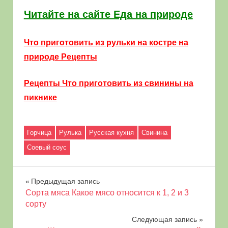
Читайте на сайте Еда на природе
Что приготовить из рульки на костре на
природе Рецепты
Рецепты Что приготовить из свинины на
пикнике
Горчица
Рулька
Русская кухня
Свинина
Соевый соус
Навигация
Предыдущая запись
Сорта мяса Какое мясо относится к 1, 2 и 3
по
сорту
Следующая запись
записям