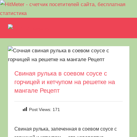
Перейти
Еда
к
МЕНЮ
Рецепты
содержимому
на
для
пикника.
природе
Что
приготовить
на
Свиная рулька в соевом соусе с
природе
горчицей и кетчупом на решетке на
кроме
шашлыка
мангале Рецепт
Post Views:
171
Свиная рулька, запеченная в соевом соусе с