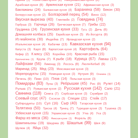
Армянская кухня
(21)
Арабская кухня
(8)
Африканская кухня
(3)
Баранина
(58)
Баклажаны
(24)
Бекон
(30)
Балканская кухня
(4)
Болгарский перец
(54)
Вино
(12)
Белорусская кухня
(2)
Вкусная вырезка
(40)
Говядина
(74)
Глинтвейн
(2)
Горчица
(26)
Грибы
(22)
Греческая кухня
(7)
Горбуша
(3)
Грудинка
(24)
Грузинская кухня
(33)
Дичь
(6)
Гусь
(2)
Домашняя колбаса
(25)
Из йогурта
(9)
Еврейская кухня
(5)
Из майонеза
(30)
Индейка
(7)
Ирландская кухня
(2)
Кавказская кухня
(94)
Кабачки
(13)
Итальянская кухня
(4)
Картофель
(64)
Карп
(8)
Капуста
(3)
Карпатская кухня
(4)
К мясу
(32)
Красная рыба
(15)
Корейка
(10)
Кефир
(2)
Курица
(67)
К рыбе
(18)
Лаваш
(17)
Крупа
(7)
Крольчатина
(1)
Лайфхаки
(56)
Лосось
(8)
Люля-Кебаб
(9)
Лимонад
(3)
Маринад
(25)
Мед
(23)
Мексиканская кухня
(3)
Морепродукты
(15)
Нутрия
(9)
Немецкая кухня
(3)
Оленина
(1)
Плов
(14)
Печень
(9)
Пиво
(10)
Польская кухня
(3)
Помидоры
(83)
Ребрышки
(45)
Рулет
(14)
Рис
(9)
Пунш
(3)
Русская кухня
(142)
Сало
(21)
Рулька
(7)
Румынская кухня
(2)
Свинина
(118)
Семга
(7)
Сербская кухня
(3)
Скумбрия
(2)
Соевый соус
(47)
Специи
(21)
Стейк
(17)
Сосиски
(3)
Сыр
(40)
Суп
(16)
Субпродукты
(10)
Татарская кухня
(3)
Телятина
(50)
Тунец
(7)
Треска
(4)
Турецкая кухня
(3)
Тушенка
(3)
Узбекская кухня
(15)
Украинская кухня
(5)
Утка
(4)
Уха
(3)
Фарш из мяса
(36)
Форель
(8)
Финская кухня
(1)
Шашлык
(99)
Шампиньоны
(19)
Шаурма
(8)
Шея
(9)
Яйца
(32)
Шулюм
(4)