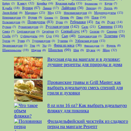
К мясу
(32)
Корейка
(10)
Красная рыба
(15)
Крупа
(7)
Кефир
(2)
Крольчатина
(1)
Курица
(67)
Лайфхаки
(56)
К рыбе
(18)
Лаваш
(17)
Лосось
(8)
Лимонад
(3)
Маринад
(25)
Мед
(23)
Люля-Кебаб
(9)
Морепродукты
(15)
Мексиканская кухня
(3)
Нутрия
(9)
Печень
(9)
Пиво
(10)
Плов
(14)
Немецкая кухня
(3)
Оленина
(1)
Помидоры
(83)
Ребрышки
(45)
Рис
(9)
Рулет
(14)
Польская кухня
(3)
Пунш
(3)
Русская кухня
(142)
Свинина
(118)
Сало
(21)
Рулька
(7)
Румынская кухня
(2)
Соевый соус
(47)
Специи
(21)
Семга
(7)
Сербская кухня
(3)
Скумбрия
(2)
Сосиски
(3)
Телятина
(50)
Стейк
(17)
Сыр
(40)
Субпродукты
(10)
Суп
(16)
Татарская кухня
(3)
Тунец
(7)
Узбекская кухня
(15)
Треска
(4)
Турецкая кухня
(3)
Тушенка
(3)
Фарш из мяса
(36)
Форель
(8)
Украинская кухня
(5)
Утка
(4)
Уха
(3)
Финская кухня
(1)
Шашлык
(99)
Шампиньоны
(19)
Яйца
(32)
Шаурма
(8)
Шея
(9)
Шулюм
(4)
Вкусная еда на мангале и в духовке:
лучшие рецепты для природы и дома
Прованские травы и Grill Master: как
выбрать идеальную смесь специй для
гриля и духовки
8 oz или 16 oz? Как выбрать идеальную
фляжку для пикника
Филадельфийский чизстейк из сладкого
перца на мангале Рецепт