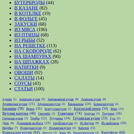
БУТЕРБРОДЫ
(44)
В КАЗАНЕ
(82)
В КОТЕЛКЕ
(19)
В ФОЛЬГЕ
(45)
ЗАКУСКИ
(68)
ИЗ МЯСА
(190)
ИЗ ПТИЦЫ
(68)
ИЗ РЫБЫ
(52)
НА РЕШЕТКЕ
(113)
НА СКОВОРОДЕ
(62)
НА ШАМПУРАХ
(90)
НА ШПАЖКАХ
(28)
НАПИТКИ
(9)
ОВОЩИ
(92)
САЛАТЫ
(14)
СОУСЫ
(43)
СТАТЬИ
(100)
Азиатская кухня
(9)
Американская кухня
(8)
Арабская кухня
(8)
Аджика
(5)
Армянская кухня
(21)
Баклажаны
(24)
Африканская кухня
(3)
Балканская кухня
(4)
Баранина
(58)
Болгарский перец
(54)
Бекон
(30)
Вино
(12)
Белорусская кухня
(2)
Говядина
(74)
Вкусная вырезка
(40)
Горчица
(26)
Глинтвейн
(2)
Горбуша
(3)
Грибы
(22)
Грудинка
(24)
Грузинская кухня
(33)
Греческая кухня
(7)
Гусь
(2)
Домашняя колбаса
(25)
Из майонеза
(30)
Дичь
(6)
Из йогурта
(9)
Еврейская кухня
(5)
Индейка
(7)
Кабачки
(13)
Ирландская кухня
(2)
Итальянская кухня
(4)
Кавказская кухня
(94)
Картофель
(64)
Карп
(8)
Капуста
(3)
Карпатская кухня
(4)