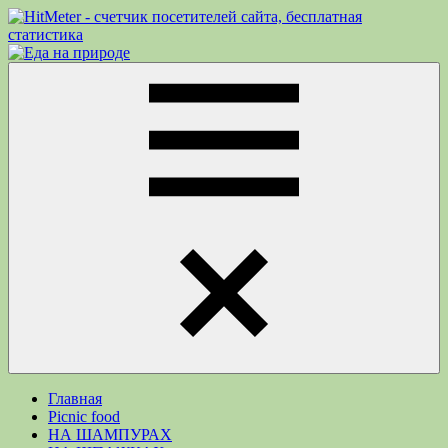
Перейти
к
Еда
Рецепты
содержимому
на
для
природе
пикника.
Что
приготовить
на
природе
кроме
Меню
шашлыка
Главная
Picnic food
НА ШАМПУРАХ