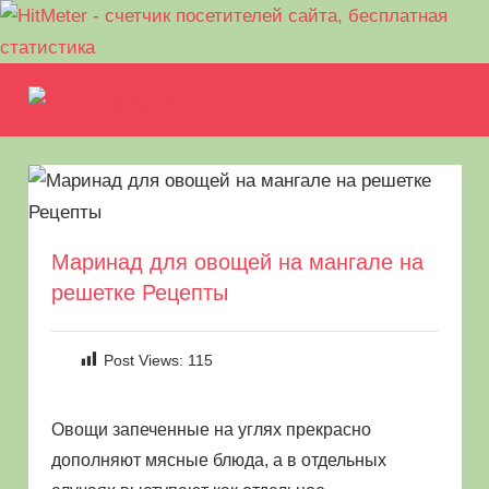
Перейти
Еда
к
МЕНЮ
Рецепты
содержимому
на
для
пикника.
природе
Что
приготовить
на
Маринад для овощей на мангале на
природе
решетке Рецепты
кроме
шашлыка
Post Views:
115
Овощи запеченные на углях прекрасно
дополняют мясные блюда, а в отдельных