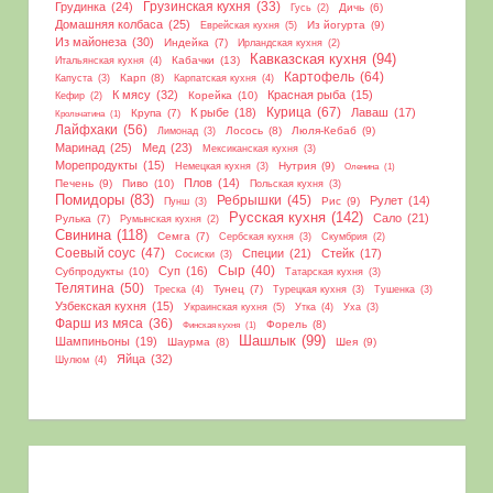
Грудинка
(24)
Грузинская кухня
(33)
Дичь
(6)
Гусь
(2)
Домашняя колбаса
(25)
Из йогурта
(9)
Еврейская кухня
(5)
Из майонеза
(30)
Индейка
(7)
Ирландская кухня
(2)
Кавказская кухня
(94)
Кабачки
(13)
Итальянская кухня
(4)
Картофель
(64)
Карп
(8)
Капуста
(3)
Карпатская кухня
(4)
К мясу
(32)
Красная рыба
(15)
Корейка
(10)
Кефир
(2)
Курица
(67)
К рыбе
(18)
Лаваш
(17)
Крупа
(7)
Крольчатина
(1)
Лайфхаки
(56)
Лосось
(8)
Люля-Кебаб
(9)
Лимонад
(3)
Маринад
(25)
Мед
(23)
Мексиканская кухня
(3)
Морепродукты
(15)
Нутрия
(9)
Немецкая кухня
(3)
Оленина
(1)
Плов
(14)
Печень
(9)
Пиво
(10)
Польская кухня
(3)
Помидоры
(83)
Ребрышки
(45)
Рулет
(14)
Рис
(9)
Пунш
(3)
Русская кухня
(142)
Сало
(21)
Рулька
(7)
Румынская кухня
(2)
Свинина
(118)
Семга
(7)
Сербская кухня
(3)
Скумбрия
(2)
Соевый соус
(47)
Специи
(21)
Стейк
(17)
Сосиски
(3)
Сыр
(40)
Суп
(16)
Субпродукты
(10)
Татарская кухня
(3)
Телятина
(50)
Тунец
(7)
Треска
(4)
Турецкая кухня
(3)
Тушенка
(3)
Узбекская кухня
(15)
Украинская кухня
(5)
Утка
(4)
Уха
(3)
Фарш из мяса
(36)
Форель
(8)
Финская кухня
(1)
Шашлык
(99)
Шампиньоны
(19)
Шаурма
(8)
Шея
(9)
Яйца
(32)
Шулюм
(4)