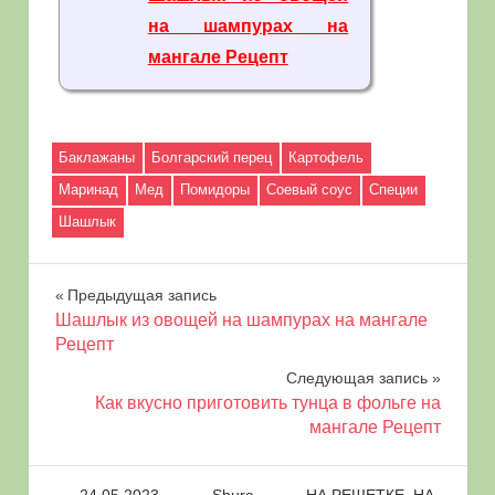
на шампурах на
мангале Рецепт
Баклажаны
Болгарский перец
Картофель
Маринад
Мед
Помидоры
Соевый соус
Специи
Шашлык
Навигация
Предыдущая запись
Шашлык из овощей на шампурах на мангале
по
Рецепт
Следующая запись
записям
Как вкусно приготовить тунца в фольге на
мангале Рецепт