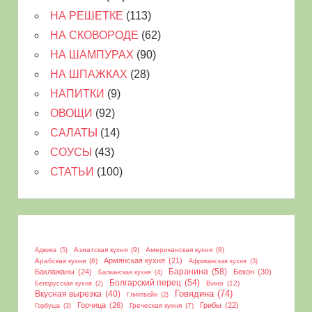
НА РЕШЕТКЕ
(113)
НА СКОВОРОДЕ
(62)
НА ШАМПУРАХ
(90)
НА ШПАЖКАХ
(28)
НАПИТКИ
(9)
ОВОЩИ
(92)
САЛАТЫ
(14)
СОУСЫ
(43)
СТАТЬИ
(100)
Азиатская кухня
(9)
Американская кухня
(8)
Аджика
(5)
Армянская кухня
(21)
Арабская кухня
(8)
Африканская кухня
(3)
Баранина
(58)
Баклажаны
(24)
Бекон
(30)
Балканская кухня
(4)
Болгарский перец
(54)
Вино
(12)
Белорусская кухня
(2)
Вкусная вырезка
(40)
Говядина
(74)
Глинтвейн
(2)
Горчица
(26)
Грибы
(22)
Греческая кухня
(7)
Горбуша
(3)