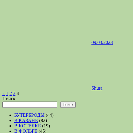
09.03.2023
Shura
Пагинация
Предыдущие
«
1
2
3
4
записи
Поиск
записей
Поиск
БУТЕРБРОДЫ
(44)
В КАЗАНЕ
(82)
В КОТЕЛКЕ
(19)
В ФОЛЬГЕ
(45)