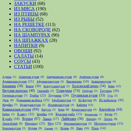
ЗАКУСКИ
(68)
ИЗ МЯСА
(190)
ИЗ ПТИЦЫ
(68)
ИЗ РЫБЫ
(52)
НА РЕШЕТКЕ
(113)
НА СКОВОРОДЕ
(62)
НА ШАМПУРАХ
(90)
НА ШПАЖКАХ
(28)
НАПИТКИ
(9)
ОВОЩИ
(92)
САЛАТЫ
(14)
СОУСЫ
(43)
СТАТЬИ
(100)
Азиатская кухня
(9)
Американская кухня
(8)
Арабская кухня
(8)
Аджика
(5)
Армянская кухня
(21)
Баклажаны
(24)
Африканская кухня
(3)
Балканская кухня
(4)
Баранина
(58)
Болгарский перец
(54)
Бекон
(30)
Вино
(12)
Белорусская кухня
(2)
Говядина
(74)
Вкусная вырезка
(40)
Горчица
(26)
Глинтвейн
(2)
Горбуша
(3)
Грибы
(22)
Грудинка
(24)
Грузинская кухня
(33)
Греческая кухня
(7)
Гусь
(2)
Домашняя колбаса
(25)
Из майонеза
(30)
Дичь
(6)
Из йогурта
(9)
Еврейская кухня
(5)
Индейка
(7)
Кабачки
(13)
Ирландская кухня
(2)
Итальянская кухня
(4)
Кавказская кухня
(94)
Картофель
(64)
Карп
(8)
Капуста
(3)
Карпатская кухня
(4)
К мясу
(32)
Корейка
(10)
Красная рыба
(15)
Крупа
(7)
Кефир
(2)
Крольчатина
(1)
Курица
(67)
Лайфхаки
(56)
К рыбе
(18)
Лаваш
(17)
Лосось
(8)
Лимонад
(3)
Маринад
(25)
Мед
(23)
Люля-Кебаб
(9)
Морепродукты
(15)
Мексиканская кухня
(3)
Нутрия
(9)
Печень
(9)
Пиво
(10)
Плов
(14)
Немецкая кухня
(3)
Оленина
(1)