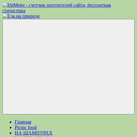
Перейти
к
Еда
Рецепты
содержимому
на
для
природе
пикника.
Что
приготовить
на
природе
кроме
Меню
шашлыка
Главная
Picnic food
НА ШАМПУРАХ