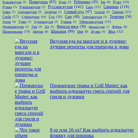
Помидоры
(83)
Ребрышки
(45)
Рис
(9)
Рулет
(14)
Польская кухня
(3)
Пунш
(3)
Русская кухня
(142)
Свинина
(118)
Сало
(21)
Рулька
(7)
Румынская кухня
(2)
Соевый соус
(47)
Специи
(21)
Семга
(7)
Сербская кухня
(3)
Скумбрия
(2)
Сосиски
(3)
Телятина
(50)
Стейк
(17)
Сыр
(40)
Субпродукты
(10)
Суп
(16)
Татарская кухня
(3)
Тунец
(7)
Узбекская кухня
(15)
Треска
(4)
Турецкая кухня
(3)
Тушенка
(3)
Фарш из мяса
(36)
Форель
(8)
Украинская кухня
(5)
Утка
(4)
Уха
(3)
Финская кухня
(1)
Шашлык
(99)
Шампиньоны
(19)
Яйца
(32)
Шаурма
(8)
Шея
(9)
Шулюм
(4)
Вкусная еда на мангале и в духовке:
лучшие рецепты для природы и дома
Прованские травы и Grill Master: как
выбрать идеальную смесь специй для
гриля и духовки
8 oz или 16 oz? Как выбрать идеальную
фляжку для пикника